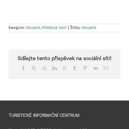
Kategorie:
Aktuálně
,
Křišťálové údolí
|
Štítky:
Aktuálně
Sdílejte tento příspěvek na sociální síti!
Facebook
X
Reddit
LinkedIn
WhatsApp
Tumblr
Pinterest
Vk
E-
mail
TURISTICKÉ INFORMAČNÍ CENTRUM