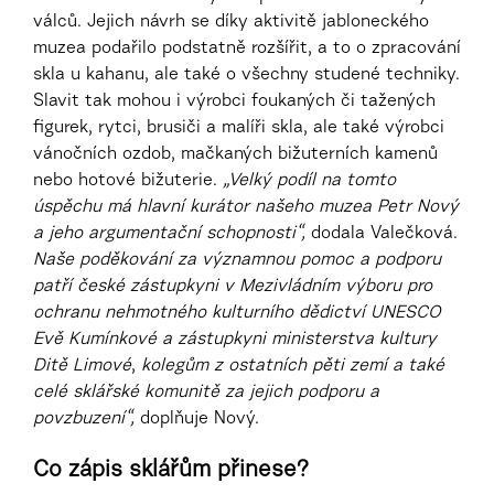
válců. Jejich návrh se díky aktivitě jabloneckého
muzea podařilo podstatně rozšířit, a to o zpracování
skla u kahanu, ale také o všechny studené techniky.
Slavit tak mohou i výrobci foukaných či tažených
figurek, rytci, brusiči a malíři skla, ale také výrobci
vánočních ozdob, mačkaných bižuterních kamenů
nebo hotové bižuterie.
„Velký podíl na tomto
úspěchu má hlavní kurátor našeho muzea Petr Nový
a jeho argumentační schopnosti“,
dodala Valečková.
Naše poděkování za významnou pomoc a podporu
patří české zástupkyni v Mezivládním výboru pro
ochranu nehmotného kulturního dědictví UNESCO
Evě Kumínkové a zástupkyni ministerstva kultury
Ditě Limové
,
kolegům z ostatních pěti zemí a také
celé sklářské komunitě za jejich podporu a
povzbuzení“,
doplňuje Nový.
Co zápis sklářům přinese?