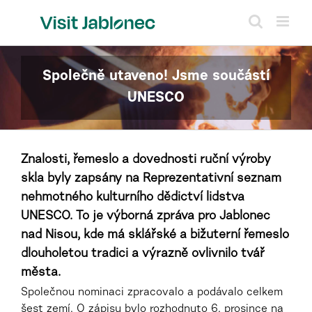
Přeskočit
na
obsah
Společně utaveno! Jsme součástí
UNESCO
Znalosti, řemeslo a dovednosti ruční výroby
skla byly zapsány na Reprezentativní seznam
nehmotného kulturního dědictví lidstva
UNESCO. To je výborná zpráva pro Jablonec
nad Nisou, kde má sklářské a bižuterní řemeslo
dlouholetou tradici a výrazně ovlivnilo tvář
města.
Společnou nominaci zpracovalo a podávalo celkem
šest zemí. O zápisu bylo rozhodnuto 6. prosince na