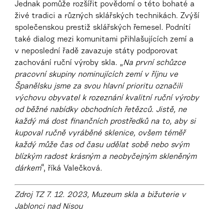
Jednak pomůže rozšířit povědomí o této bohaté a
živé tradici a různých sklářských technikách. Zvýší
společenskou prestiž sklářských řemesel. Podnítí
také dialog mezi komunitami přihlašujících zemí a
v neposlední řadě zavazuje státy podporovat
zachování ruční výroby skla. „
Na první schůzce
pracovní skupiny nominujících zemí v říjnu ve
Španělsku jsme za svou hlavní prioritu označili
výchovu obyvatel k rozeznání kvalitní ruční výroby
od běžné nabídky obchodních řetězců. Jistě, ne
každý má dost finančních prostředků na to, aby si
kupoval ručně vyráběné sklenice, ovšem téměř
každý může čas od času udělat sobě nebo svým
blízkým radost krásným a neobyčejným skleněným
dárkem
“, říká Valečková.
Zdroj TZ 7. 12. 2023, Muzeum skla a bižuterie v
Jablonci nad Nisou