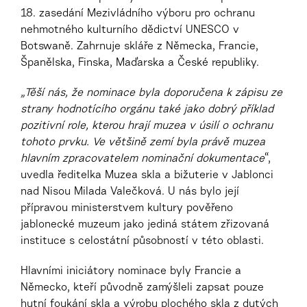
18. zasedání Mezivládního výboru pro ochranu
nehmotného kulturního dědictví UNESCO v
Botswaně. Zahrnuje skláře z Německa, Francie,
Španělska, Finska, Maďarska a České republiky.
„Těší nás, že nominace byla doporučena k zápisu ze
strany hodnotícího orgánu také jako dobrý příklad
pozitivní role, kterou hrají muzea v úsilí o ochranu
tohoto prvku. Ve většině zemí byla právě muzea
hlavním zpracovatelem nominační dokumentace
“,
uvedla ředitelka Muzea skla a bižuterie v Jablonci
nad Nisou Milada Valečková. U nás bylo její
přípravou ministerstvem kultury pověřeno
jablonecké muzeum jako jediná státem zřizovaná
instituce s celostátní působností v této oblasti.
Hlavními iniciátory nominace byly Francie a
Německo, kteří původně zamýšleli zapsat pouze
hutní foukání skla a výrobu plochého skla z dutých