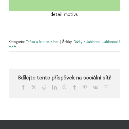
detail motivu
Kategorie:
Trička a čepice z hor
|
Štítky:
Dárky z Jablonce
,
Jablonecké
moře
Sdílejte tento příspěvek na sociální síti!
Facebook
X
Reddit
LinkedIn
WhatsApp
Tumblr
Pinterest
Vk
E-
mail