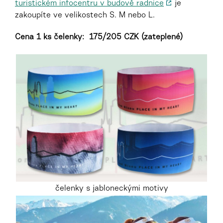
turistickém infocentru v budově radnice
je
zakoupíte ve velikostech S. M nebo L.
Cena 1 ks čelenky: 175/205 CZK (zateplené)
čelenky s jabloneckými motivy