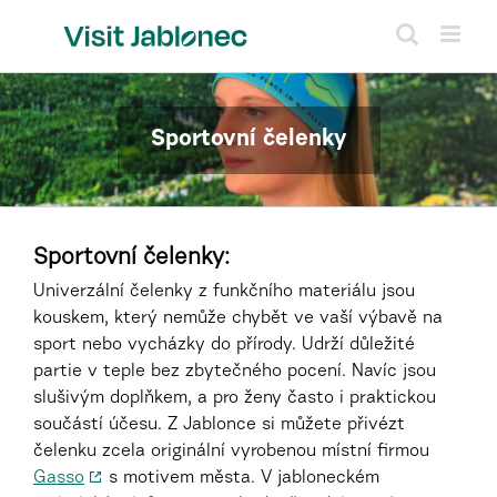
Přeskočit
na
obsah
Sportovní čelenky
Sportovní čelenky:
Univerzální čelenky z funkčního materiálu jsou
kouskem, který nemůže chybět ve vaší výbavě na
sport nebo vycházky do přírody. Udrží důležité
partie v teple bez zbytečného pocení. Navíc jsou
slušivým doplňkem, a pro ženy často i praktickou
součástí účesu. Z Jablonce si můžete přivézt
čelenku zcela originální vyrobenou místní firmou
Gasso
s motivem města.
V jabloneckém