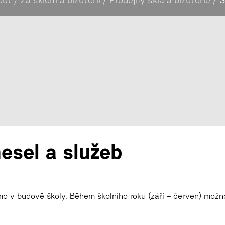
out
/
Za sklem a bižuterií
/
Prodejny skla a bižuterie
/
S
esel a služeb
mo v budově školy.
Během školního roku (září – červen) možn