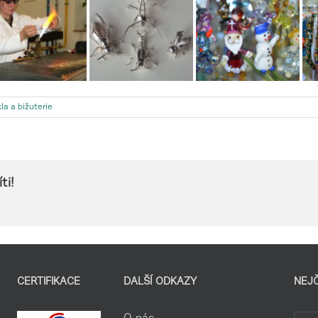
la a bižuterie
ti!
CERTIFIKACE
DALŠÍ ODKAZY
NEJ