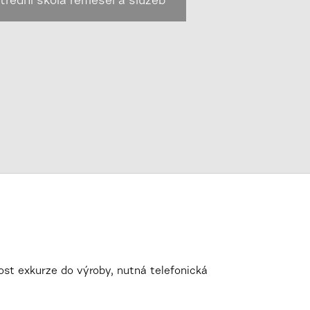
třední škola řemesel a služeb
ost exkurze do výroby, nutná telefonická