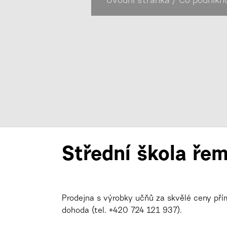
Úvodní stránka
/
Co podnikn
Střední škola řem
Prodejna s výrobky učňů za skvělé ceny pří
dohoda (tel. +420 724 121 937).