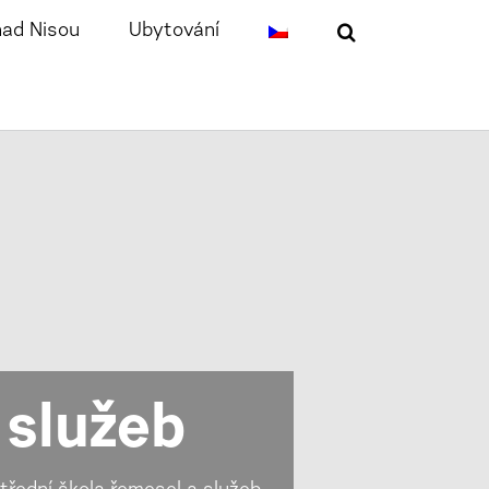
nad Nisou
Ubytování
 služeb