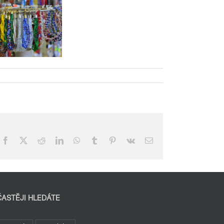
Facebook
X
Reddit
LinkedIn
WhatsApp
Tumblr
Pinterest
Vk
E-
mail
ČASTĚJI HLEDÁTE