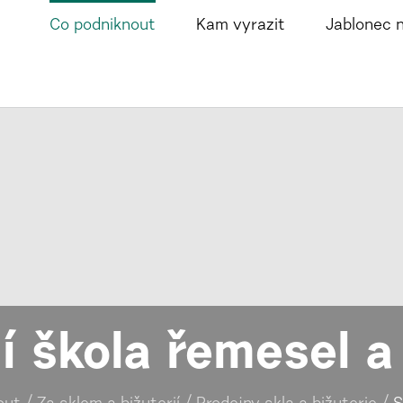
Co podniknout
Kam vyrazit
Jablonec 
í škola řemesel a