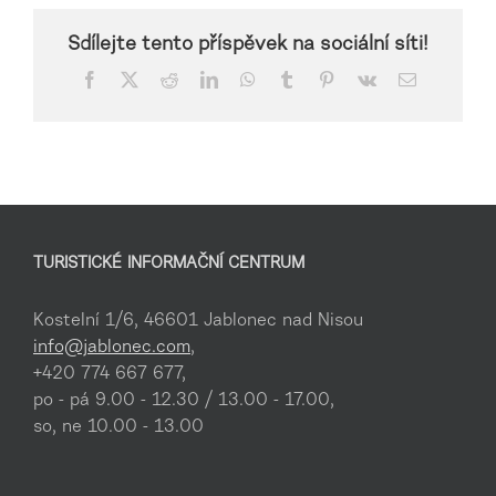
Sdílejte tento příspěvek na sociální síti!
Facebook
X
Reddit
LinkedIn
WhatsApp
Tumblr
Pinterest
Vk
E-
mail
TURISTICKÉ INFORMAČNÍ CENTRUM
Kostelní 1/6, 46601 Jablonec nad Nisou
info@jablonec.com
,
+420 774 667 677,
po - pá 9.00 - 12.30 / 13.00 - 17.00,
so, ne 10.00 - 13.00