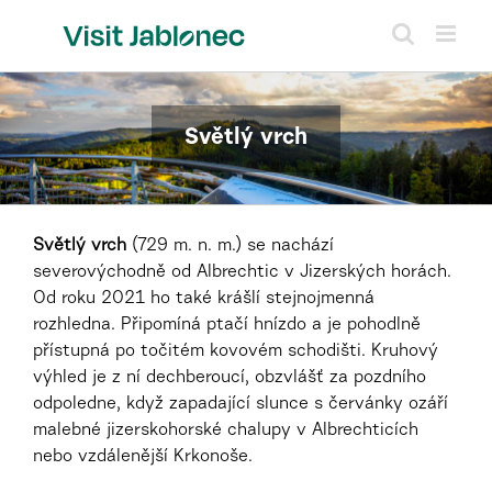
Přeskočit
na
obsah
Světlý vrch
Světlý vrch
(729 m. n. m.) se nachází
severovýchodně od Albrechtic v Jizerských horách.
Od roku 2021 ho také krášlí stejnojmenná
rozhledna. Připomíná ptačí hnízdo a je pohodlně
přístupná po točitém kovovém schodišti. Kruhový
výhled je z ní dechberoucí, obzvlášť za pozdního
odpoledne, když zapadající slunce s červánky ozáří
malebné jizerskohorské chalupy v Albrechticích
nebo vzdálenější Krkonoše.