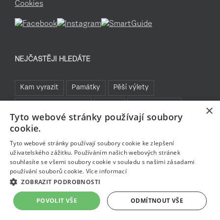
Cookies
NEJČASTĚJI HLEDÁTE
Kam vyrazit
Památky
Pěší výlety
Rozhledny a vyhlídky
TOP 5
Turistické cíle
×
Tyto webové stránky používají soubory
Sklo a bižuterie
Jablonecká přehrada
Rozhledny
cookie.
Bavte se v Jablonci
Tyto webové stránky používají soubory cookie ke zlepšení
uživatelského zážitku. Používáním našich webových stránek
souhlasíte se všemi soubory cookie v souladu s našimi zásadami
používání souborů cookie.
Více informací
ZOBRAZIT PODROBNOSTI
POVOLIT VŠE
ODMÍTNOUT VŠE
© Copyright
jablonec.com
2026
- created by
www.ngstranky.cz