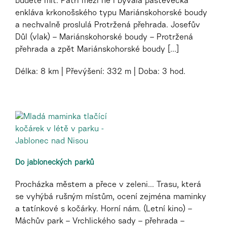
budete mít. Patří mezi ně i bývalá pastevecká
enkláva krkonošského typu Mariánskohorské boudy
a nechvalně proslulá Protržená přehrada. Josefův
Důl (vlak) – Mariánskohorské boudy – Protržená
přehrada a zpět Mariánskohorské boudy [...]
Délka:
8 km
Převýšení:
332 m
Doba:
3 hod.
Do jabloneckých parků
Procházka městem a přece v zeleni... Trasu, která
se vyhýbá rušným místům, ocení zejména maminky
a tatínkové s kočárky. Horní nám. (Letní kino) –
Máchův park – Vrchlického sady – přehrada –