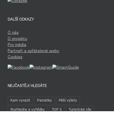
DALŠÍ ODKAZY
O nás
O projektu
Pro média
Partneři a spřátelené weby
Cookies
NEJČASTĚJI HLEDÁTE
Kam vyrazit
Památky
Pěší výlety
Rozhledny a vyhlídky
TOP 5
Turistické cíle