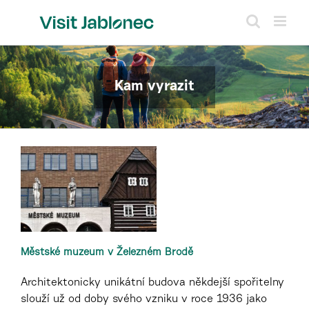
Přeskočit
na
obsah
Kam vyrazit
Městské muzeum v Železném Brodě
Architektonicky unikátní budova někdejší spořitelny
slouží už od doby svého vzniku v roce 1936 jako