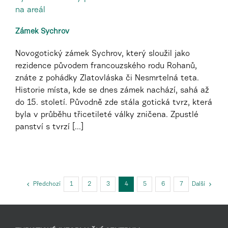
Zámek Sychrov
Novogotický zámek Sychrov, který sloužil jako
rezidence původem francouzského rodu Rohanů,
znáte z pohádky Zlatovláska či Nesmrtelná teta.
Historie místa, kde se dnes zámek nachází, sahá až
do 15. století. Původně zde stála gotická tvrz, která
byla v průběhu třicetileté války zničena. Zpustlé
panství s tvrzí [...]
Předchozí
1
2
3
4
5
6
7
Další