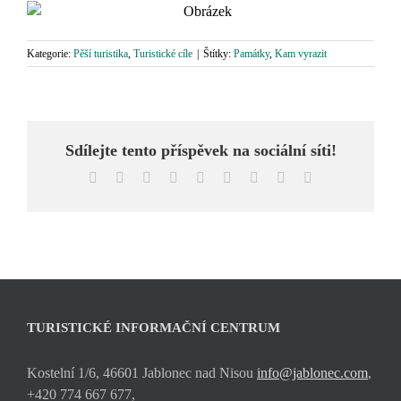
Kategorie:
Pěší turistika
,
Turistické cíle
|
Štítky:
Památky
,
Kam vyrazit
Sdílejte tento příspěvek na sociální síti!
Facebook
X
Reddit
LinkedIn
WhatsApp
Tumblr
Pinterest
Vk
E-
mail
TURISTICKÉ INFORMAČNÍ CENTRUM
Kostelní 1/6, 46601 Jablonec nad Nisou
info@jablonec.com
,
+420 774 667 677,