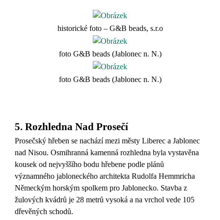
historické foto – G&B beads, s.r.o
foto G&B beads (Jablonec n. N.)
foto G&B beads (Jablonec n. N.)
5. Rozhledna Nad Prosečí
Prosečský hřeben se nachází mezi městy Liberec a Jablonec
nad Nisou. Osmihranná kamenná rozhledna byla vystavěna
kousek od nejvyššího bodu hřebene podle plánů
významného jabloneckého architekta Rudolfa Hemmricha
Německým horským spolkem pro Jablonecko. Stavba z
žulových kvádrů je 28 metrů vysoká a na vrchol vede 105
dřevěných schodů.