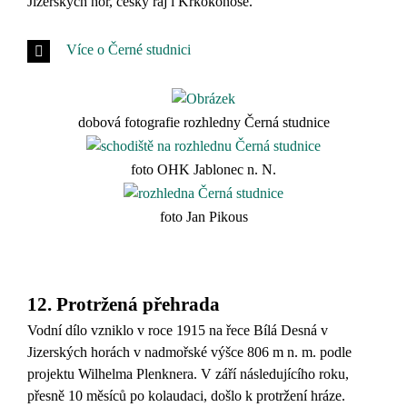
Jizerských hor, český ráj i Krkokonoše.
Více o Černé studnici
dobová fotografie rozhledny Černá studnice
foto OHK Jablonec n. N.
foto Jan Pikous
12. Protržená přehrada
Vodní dílo vzniklo v roce 1915 na řece Bílá Desná v
Jizerských horách v nadmořské výšce 806 m n. m. podle
projektu Wilhelma Plenknera. V září následujícího roku,
přesně 10 měsíců po kolaudaci, došlo k protržení hráze.