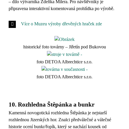
– dílo výtvarníka Zdeňka Milera. Pro návštěvníky je
připravena interaktivní komentovaná prohlídka po výrobě.
Více o Muzeu výroby dřevěných hraček zde
historické foto továrny – Jiřetín pod Bukovou
foto DETOA Albrechtice s.r.o.
foto DETOA Albrechtice s.r.o.
…
10. Rozhledna Štěpánka a bunkr
Kamenná novogotická rozhledna Štěpánka je nejstarší
rozhlednou Jizerských hor. Znalci předválečné a válečné
historie ocení bunkr/řopík, který se nachází kousek od