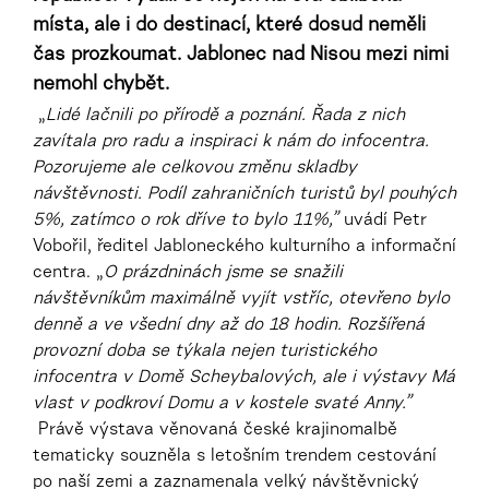
místa, ale i do destinací, které dosud neměli
čas prozkoumat. Jablonec nad Nisou mezi nimi
nemohl chybět.
„
Lidé lačnili po přírodě a poznání. Řada z nich
zavítala pro radu a inspiraci k nám do infocentra.
Pozorujeme ale celkovou změnu skladby
návštěvnosti. Podíl zahraničních turistů byl pouhých
5%, zatímco o rok dříve to bylo 11%,”
uvádí Petr
Vobořil, ředitel Jabloneckého kulturního a informační
centra. „
O prázdninách jsme se snažili
návštěvníkům maximálně vyjít vstříc, otevřeno bylo
denně a ve všední dny až do 18 hodin. Rozšířená
provozní doba se týkala nejen turistického
infocentra v Domě Scheybalových, ale i výstavy Má
vlast v podkroví Domu a v kostele svaté Anny.”
Právě výstava věnovaná české krajinomalbě
tematicky souzněla s letošním trendem cestování
po naší zemi a zaznamenala velký návštěvnický