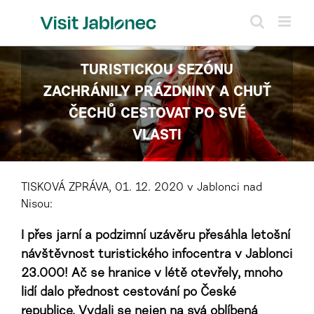
Přeskočit
na
obsah
TURISTICKOU SEZÓNU
ZACHRÁNILY PRÁZDNINY A CHUŤ
ČECHŮ CESTOVAT PO SVÉ
VLASTI
TISKOVÁ ZPRÁVA, 01. 12. 2020 v Jablonci nad
Nisou:
I přes jarní a podzimní uzávěru přesáhla letošní
návštěvnost turistického infocentra v Jablonci
23.000! Ač se hranice v létě otevřely, mnoho
lidí dalo přednost cestování po České
republice. Vydali se nejen na svá oblíbená