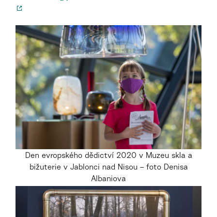
Den evropského dědictví 2020 v Muzeu skla a
bižuterie v Jablonci nad Nisou – foto Denisa
Albaniova