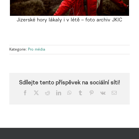
Jizerské hory lákaly i v létě – foto archiv JKIC
Kategorie:
Pro média
Sdílejte tento příspěvek na sociální síti!
Facebook
X
Reddit
LinkedIn
WhatsApp
Tumblr
Pinterest
Vk
E-
mail