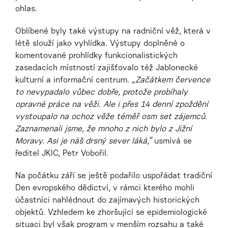
ohlas.
Oblíbené byly také výstupy na radniční věž, která v
létě slouží jako vyhlídka. Výstupy doplněné o
komentované prohlídky funkcionalistických
zasedacích místností zajišťovalo též Jablonecké
kulturní a informační centrum.
„Začátkem července
to nevypadalo vůbec dobře, protože probíhaly
opravné práce na věži. Ale i přes 14 denní zpoždění
vystoupalo na ochoz věže téměř osm set zájemců.
Zaznamenali jsme, že mnoho z nich bylo z Jižní
Moravy. Asi je náš drsný sever láká,“
usmívá se
ředitel JKIC, Petr Vobořil.
Na počátku září se ještě podařilo uspořádat tradiční
Den evropského dědictví, v rámci kterého mohli
účastníci nahlédnout do zajímavých historických
objektů. Vzhledem ke zhoršující se epidemiologické
situaci byl však program v menším rozsahu a také