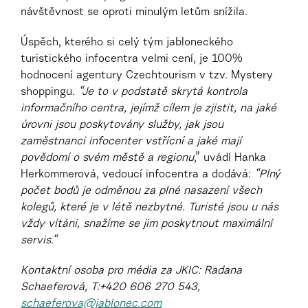
návštěvnost se oproti minulým letům snížila.
Úspěch, kterého si celý tým jabloneckého
turistického infocentra velmi cení, je 100%
hodnocení agentury Czechtourism v tzv. Mystery
shoppingu
. “Je to v podstatě skrytá kontrola
informačního centra, jejímž cílem je zjistit, na jaké
úrovni jsou poskytovány služby, jak jsou
zaměstnanci infocenter vstřícní a jaké mají
povědomí o svém městě a regionu
,” uvádí Hanka
Herkommerová, vedoucí infocentra a dodává:
“Plný
počet bodů je odměnou za plné nasazení všech
kolegů, které je v létě nezbytné.
Turisté jsou u nás
vždy vítáni, snažíme se jim poskytnout maximální
servis.“
Kontaktní osoba pro média za JKIC: Radana
Schaeferová, T:+420 606 270 543,
schaeferova@jablonec.com