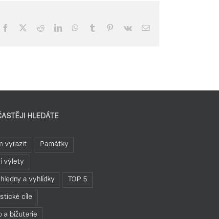
Facebook
X
Reddit
LinkedIn
WhatsApp
Tumblr
Pinterest
Vk
E-
mail
ČASTĚJI HLEDÁTE
 vyrazit
Památky
í výlety
hledny a vyhlídky
TOP 5
istické cíle
o a bižuterie