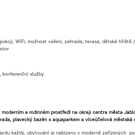
okoji, WiFi, možnost vaření, zahrada, terasa, dětské hřiště 
ezor
e, konferenční služby
 moderním a rodinném prostředí na okraji centra města Jablo
hrada, plavecký bazén s aquaparkem a víceúčelová městská s
pravdu každý, ubytování je nabízeno v moderně zařízených p