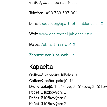
46602, Jablonec nad Nisou
Telefon:
+420 733 537 001
E-mail:
recepce@aparthotel-jablonec.cz
Web:
www.aparthotel-jablonec.cz
Mapa:
Zobrazit na mapě
Zobrazit ceník na webu
Kapacita
Celková kapacita lůžek:
39
Celkový počet pokojů:
14
Druhy pokojů
:
1 lůžkové, 2 lůžkové, 3 lůžkov
Počet 1 lůžkových:
1
Počet 2 lůžkových:
6
Počet 3 lůžkových:
2