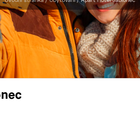
Úvodní stránka
/
Ubytování
/
Apart Hotel Jablonec
onec