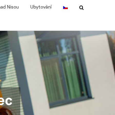
nad Nisou
Ubytování
ec