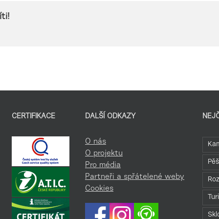
ti!
CERTIFIKACE
DALŠÍ ODKAZY
NEJ
O nás
Kam
O projektu
Pěš
Pro média
Partneři a spřátelené weby
Roz
Cookies
Tur
Skl