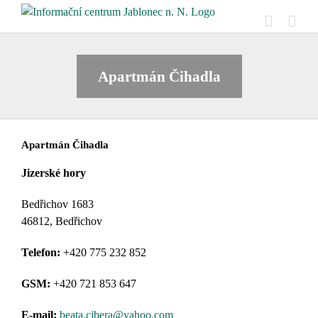
Přeskočit
na
obsah
Apartmán Čihadla
Apartmán Čihadla
Jizerské hory
Bedřichov 1683
46812, Bedřichov
Telefon:
+420 775 232 852
GSM:
+420 721 853 647
E-mail:
beata.cibera@yahoo.com