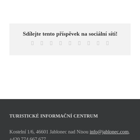
Sdílejte tento příspěvek na sociální síti!
Facebook
X
Reddit
LinkedIn
WhatsApp
Tumblr
Pinterest
Vk
E-
mail
TURISTICKÉ INFORMAČNÍ CENTRUM
Kostelní 1/6, 46601 Jablonec nad Nisou
info@jablonec.com
,
+420 774 667 677,