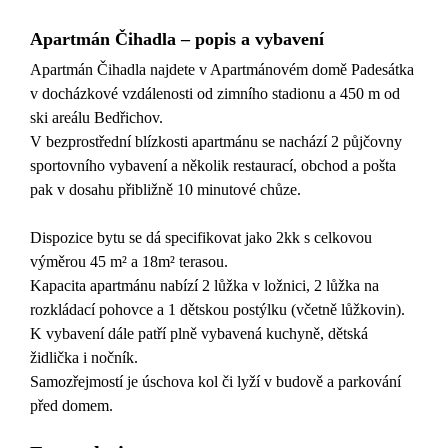
Apartmán Čihadla – popis a vybavení
Apartmán Čihadla najdete v Apartmánovém domě Padesátka
v docházkové vzdálenosti od zimního stadionu a 450 m od
ski areálu Bedřichov.
V bezprostřední blízkosti apartmánu se nachází 2 půjčovny
sportovního vybavení a několik restaurací, obchod a pošta
pak v dosahu přibližně 10 minutové chůze.
Dispozice bytu se dá specifikovat jako 2kk s celkovou
výměrou 45 m²
a 18
m²
terasou.
Kapacita apartmánu nabízí 2 lůžka v ložnici, 2 lůžka na
rozkládací pohovce a 1 dětskou postýlku (včetně lůžkovin).
K vybavení dále patří plně vybavená kuchyně, dětská
židlička i nočník.
Samozřejmostí je úschova kol či lyží v budově a parkování
před domem.