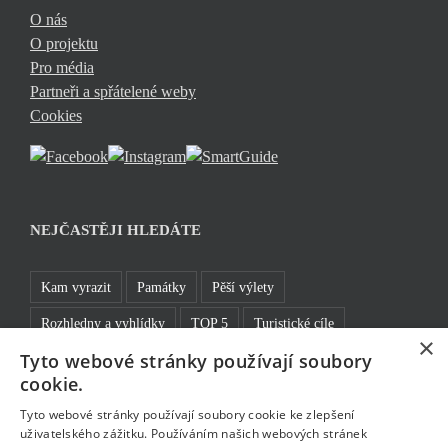
O nás
O projektu
Pro média
Partneři a spřátelené weby
Cookies
NEJČASTĚJI HLEDÁTE
Kam vyrazit
Památky
Pěší výlety
Rozhledny a vyhlídky
TOP 5
Turistické cíle
×
Tyto webové stránky používají soubory
Sklo a bižuterie
Jablonecká přehrada
Rozhledny
cookie.
Bavte se v Jablonci
Tyto webové stránky používají soubory cookie ke zlepšení
uživatelského zážitku. Používáním našich webových stránek