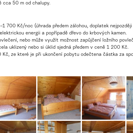
ě cca 50 m od chalupy.
–1 700 Kč/noc (úhrada předem zálohou, doplatek nejpozději
elektrickou energii a popřípadě dřevo do krbových kamen.
ovlečení, nebo může využít možnost zapůjčení ložního povle
cela uklizený nebo si úklid sjedná předem v ceně 1 200 Kč.
 Kč, ze které je při ukončení pobytu odečtena částka za spo