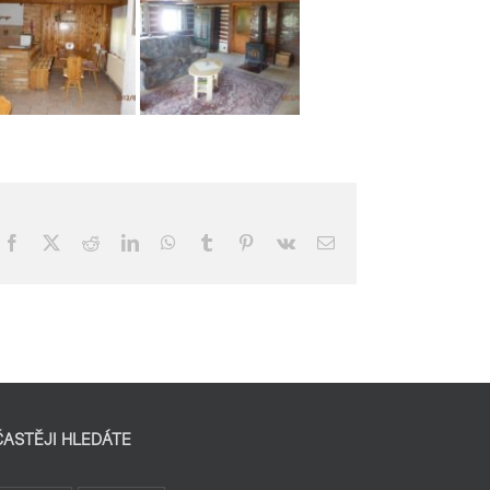
Facebook
X
Reddit
LinkedIn
WhatsApp
Tumblr
Pinterest
Vk
E-
mail
ČASTĚJI HLEDÁTE