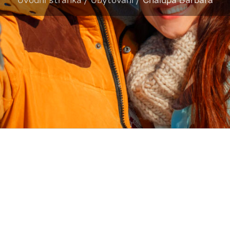
Úvodní stránka
/
Ubytování
/
Chalupa Barbara