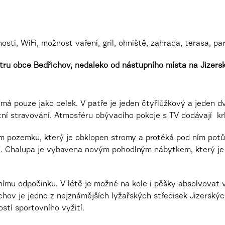
sti, WiFi, možnost vaření, gril, ohniště, zahrada, terasa, p
ru obce Bedřichov, nedaleko od nástupního místa na Jizersk
ímá pouze jako celek. V
patře je jeden čtyřlůžkový a jeden d
tní stravování. Atmosféru obývacího pokoje s TV dodávají 
 pozemku, který je obklopen stromy a protéká pod ním potů
í. Chalupa je vybavena novým pohodlným nábytkem, který je 
nímu odpočinku. V létě je možné na kole i pěšky absolvovat v
hov je jedno z nejznámějších lyžařských středisek Jizerský
stí sportovního vyžití.