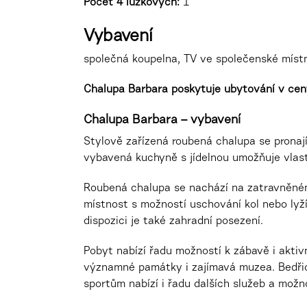
Počet 4 lůžkových:
1
Vybavení
společná koupelna, TV ve společenské místno
Chalupa Barbara poskytuje ubytování v cent
Chalupa Barbara – vybavení
Stylově zařízená roubená chalupa se pronaj
vybavená kuchyně s jídelnou umožňuje vlas
Roubená chalupa se nachází na zatravněném
místnost s možností uschování kol nebo lyž
dispozici je také zahradní posezení.
Pobyt nabízí řadu možností k zábavě i aktiv
významné památky i zajímavá muzea. Bedřic
sportům nabízí i řadu dalších služeb a možno