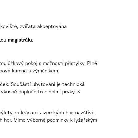
arkoviště, zvířata akceptována
ou magistrálu.
voulůžkový pokoj s možností přistýlky.
Plně
krbová kamna s výměníkem.
ček. Součástí ubytování je technická
vkusně doplněn tradičními prvky. K
ýlety za krásami Jizerských hor, navštívit
ch hor. Mimo výborné podmínky k lyžařským