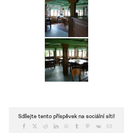
Sdílejte tento příspěvek na sociální síti!
Facebook
X
Reddit
LinkedIn
WhatsApp
Tumblr
Pinterest
Vk
E-
mail