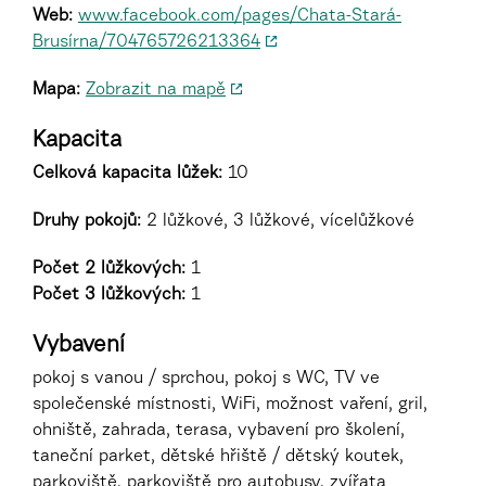
Web:
www.facebook.com/pages/Chata-Stará-
Brusírna/704765726213364
Mapa:
Zobrazit na mapě
Kapacita
Celková kapacita lůžek:
10
Druhy pokojů
:
2 lůžkové, 3 lůžkové, vícelůžkové
Počet 2 lůžkových:
1
Počet 3 lůžkových:
1
Vybavení
pokoj s vanou / sprchou, pokoj s WC, TV ve
společenské místnosti, WiFi, možnost vaření, gril,
ohniště, zahrada, terasa, vybavení pro školení,
taneční parket, dětské hřiště / dětský koutek,
parkoviště, parkoviště pro autobusy, zvířata