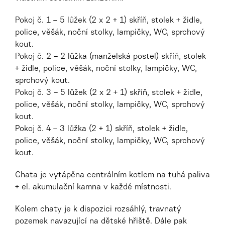
Pokoj č. 1 – 5 lůžek (2 x 2 + 1) skříň, stolek + židle,
police, věšák, noční stolky, lampičky, WC, sprchový
kout.
Pokoj č. 2 – 2 lůžka (manželská postel) skříň, stolek
+ židle, police, věšák, noční stolky, lampičky, WC,
sprchový kout.
Pokoj č. 3 – 5 lůžek (2 x 2 + 1) skříň, stolek + židle,
police, věšák, noční stolky, lampičky, WC, sprchový
kout.
Pokoj č. 4 – 3 lůžka (2 + 1) skříň, stolek + židle,
police, věšák, noční stolky, lampičky, WC, sprchový
kout.
Chata je vytápěna centrálním kotlem na tuhá paliva
+ el. akumulační kamna v každé místnosti.
Kolem chaty je k dispozici rozsáhlý, travnatý
pozemek navazující na dětské hřiště. Dále pak