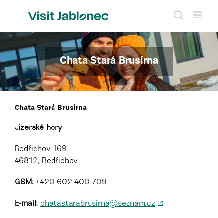
Přeskočit
na
obsah
Chata Stará Brusírna
Chata Stará Brusírna
Jizerské hory
Bedřichov 169
46812, Bedřichov
GSM:
+420 602 400 709
E-mail:
chatastarabrusirna@seznam.cz