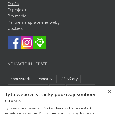
O nás
O projektu
Pro média
Partneři a spřátelené weby
Cookies
NEJČASTĚJI HLEDÁTE
Kam vyrazit
Památky
Pěší výlety
Rozhledny a vyhlídky
TOP 5
Turistické cíle
×
Tyto webové stránky používají soubory
Sklo a bižuterie
Jablonecká přehrada
Rozhledny
cookie.
Bavte se v Jablonci
Tyto webové stránky používají soubory cookie ke zlepšení
uživatelského zážitku. Používáním našich webových stránek