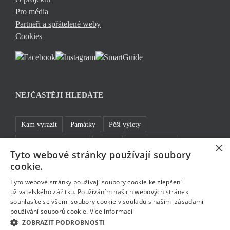
Pro média
Partneři a spřátelené weby
Cookies
NEJČASTĚJI HLEDÁTE
Kam vyrazit
Památky
Pěší výlety
Rozhledny a vyhlídky
TOP 5
Turistické cíle
×
Tyto webové stránky používají soubory
Sklo a bižuterie
Jablonecká přehrada
Rozhledny
cookie.
Bavte se v Jablonci
Tyto webové stránky používají soubory cookie ke zlepšení
uživatelského zážitku. Používáním našich webových stránek
souhlasíte se všemi soubory cookie v souladu s našimi zásadami
používání souborů cookie.
Více informací
ZOBRAZIT PODROBNOSTI