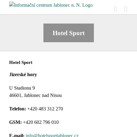
Přeskočit
na
obsah
Hotel Sport
Hotel Sport
Jizerské hory
U Stadionu 9
46601, Jablonec nad Nisou
Telefon:
+420 483 312 270
GSM:
+420 602 796 010
E-mail:
info@hotelsportjablonec.cz