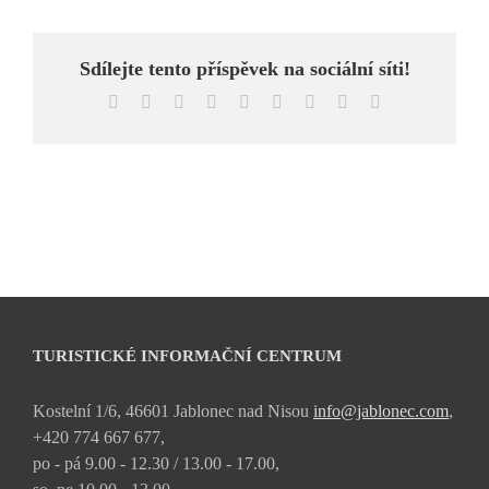
Sdílejte tento příspěvek na sociální síti!
Facebook
X
Reddit
LinkedIn
WhatsApp
Tumblr
Pinterest
Vk
E-
mail
TURISTICKÉ INFORMAČNÍ CENTRUM
Kostelní 1/6, 46601 Jablonec nad Nisou
info@jablonec.com
,
+420 774 667 677,
po - pá 9.00 - 12.30 / 13.00 - 17.00,