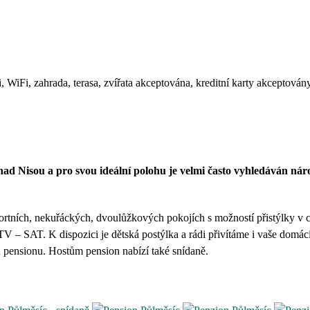
 WiFi, zahrada, terasa, zvířata akceptována, kreditní karty akceptován
nad Nisou a pro svou ideální polohu je velmi často vyhledáván nár
rtních, nekuřáckých, dvoulůžkových pokojích s možností přistýlky v c
 TV – SAT. K
dispozici je
dětská postýlka
a rádi přivítáme i vaše domác
u pensionu. Hostům pension nabízí také snídaně.