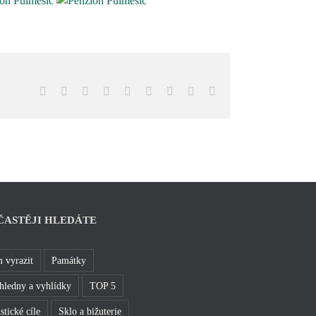
Facebook
X
Reddit
LinkedIn
WhatsApp
Tumblr
Pinterest
Vk
E-
mail
ČASTĚJI HLEDÁTE
 vyrazit
Památky
hledny a vyhlídky
TOP 5
stické cíle
Sklo a bižuterie