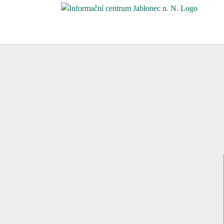
Přeskočit
na
obsah