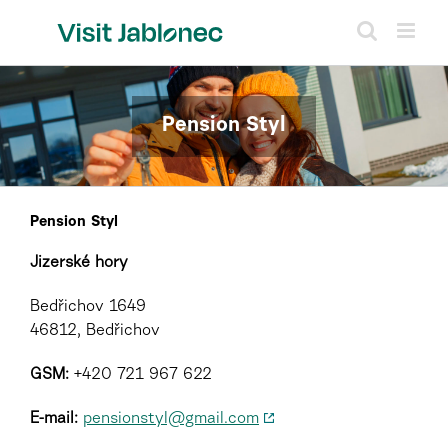
Přeskočit
na
obsah
Pension Styl
Pension Styl
Jizerské hory
Bedřichov 1649
46812, Bedřichov
GSM:
+420 721 967 622
E-mail:
pensionstyl@gmail.com