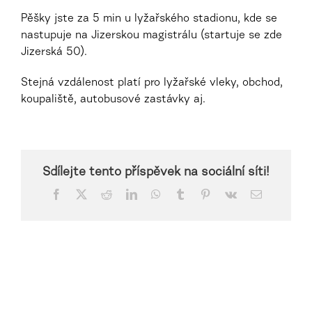
Pěšky jste za 5 min u lyžařského stadionu, kde se
nastupuje na Jizerskou magistrálu (startuje se zde
Jizerská 50).
Stejná vzdálenost platí pro lyžařské vleky, obchod,
koupaliště, autobusové zastávky aj.
Sdílejte tento příspěvek na sociální síti!
Facebook
X
Reddit
LinkedIn
WhatsApp
Tumblr
Pinterest
Vk
E-
mail