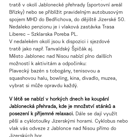
tratě v okolí Jablonecké přehrady (sportovní areál
Břízky) nebo se přiblížit pravidelným autobusovým
spojem MHD do Bedřichova, do dějiště Jizerské 50.
Nedaleko penzionu je i vlaková zastávka Trasa
Liberec – Szklarska Poreba PL.
V nedalekém okolí
jsou k dispozici i sjezdové
tratě
jako např. Tanvaldský Špičák aj.
Město Jablonec nad Nisou nabízí plno dalších
možností k aktivitám a odpočinku:
Plavecký bazén s tobogány, tenisovou a
squashovou halu, bowling, kina, divadlo, muzea,
vybrat si může opravdu každý.
V létě
se nabízí v horkých dnech ke koupání
Jablonecká přehrada, kde je množství stánků a
posezení k příjemné relaxaci.
Dále se dají využít
pěší a cyklotoulky Jizerskými horami. Cyklobus nebo
vlak vás odveze z Jablonce nad Nisou přímo do
Jizerských hor.