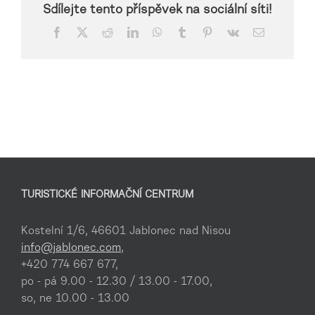
Sdílejte tento příspěvek na sociální síti!
Facebook
X
Reddit
LinkedIn
WhatsApp
Tumblr
Pinterest
Vk
E-
mail
TURISTICKÉ INFORMAČNÍ CENTRUM
Kostelní 1/6, 46601 Jablonec nad Nisou
info@jablonec.com
,
+420 774 667 677,
po - pá 9.00 - 12.30 / 13.00 - 17.00,
so, ne 10.00 - 13.00