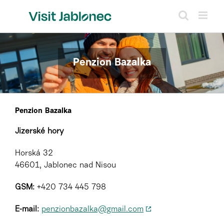
Přeskočit
na
obsah
Penzion Bazalka
Penzion Bazalka
Jizerské hory
Horská 32
46601, Jablonec nad Nisou
GSM:
+420 734 445 798
E-mail:
penzionbazalka@gmail.com