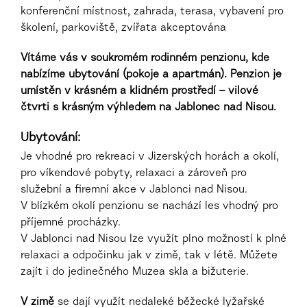
konferenční místnost, zahrada, terasa, vybavení pro
školení, parkoviště, zvířata akceptována
Vítáme vás v soukromém rodinném penzionu, kde
nabízíme ubytování (pokoje a apartmán). Penzion je
umístěn v krásném a klidném prostředí – vilové
čtvrti s krásným výhledem na Jablonec nad Nisou.
Ubytování
:
Je vhodné pro rekreaci v Jizerských horách a okolí,
pro víkendové pobyty, relaxaci a zároveň pro
služební a firemní akce v Jablonci nad Nisou.
V blízkém okolí penzionu se nachází les vhodný pro
příjemné procházky.
V Jablonci nad Nisou lze využít plno možností k plné
relaxaci a odpočinku jak v zimě, tak v létě. Můžete
zajít i do jedinečného Muzea skla a bižuterie.
V zimě
se dají využít nedaleké běžecké lyžařské