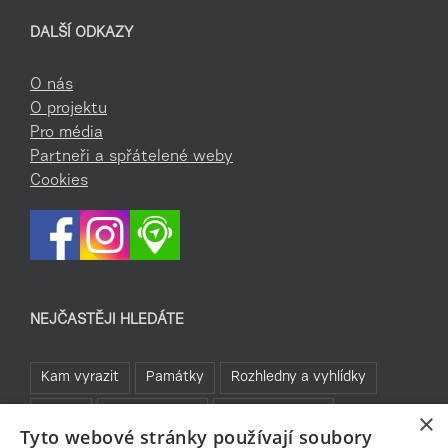
DALŠÍ ODKAZY
O nás
O projektu
Pro média
Partneři a spřátelené weby
Cookies
NEJČASTĚJI HLEDÁTE
Kam vyrazit
Památky
Rozhledny a vyhlídky
TOP 5
Turistické cíle
Sklo a bižuterie
×
Tyto webové stránky používají soubory