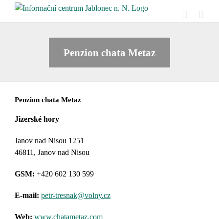
Přeskočit
na
obsah
Penzion chata Metaz
Penzion chata Metaz
Jizerské hory
Janov nad Nisou 1251
46811, Janov nad Nisou
GSM:
+420 602 130 599
E-mail:
petr-tresnak@volny.cz
Web:
www.chatametaz.com