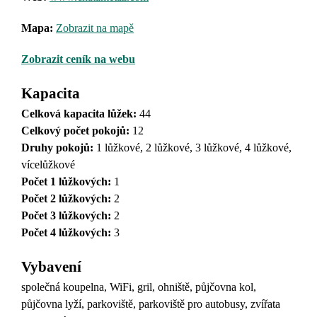
Mapa:
Zobrazit na mapě
Zobrazit ceník na webu
Kapacita
Celková kapacita lůžek:
44
Celkový počet pokojů:
12
Druhy pokojů
:
1 lůžkové, 2 lůžkové, 3 lůžkové, 4 lůžkové,
vícelůžkové
Počet 1 lůžkových:
1
Počet 2 lůžkových:
2
Počet 3 lůžkových:
2
Počet 4 lůžkových:
3
Vybavení
společná koupelna, WiFi, gril, ohniště, půjčovna kol,
půjčovna lyží, parkoviště, parkoviště pro autobusy, zvířata