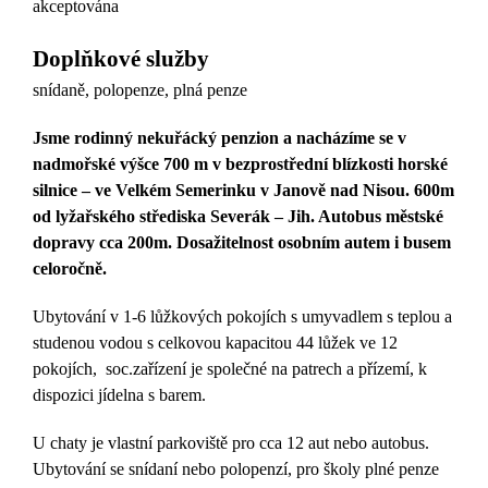
akceptována
Doplňkové služby
snídaně, polopenze, plná penze
Jsme rodinný nekuřácký penzion a nacházíme se v
nadmořské výšce 700 m v bezprostřední blízkosti horské
silnice – ve Velkém Semerinku v Janově nad Nisou. 600m
od lyžařského střediska Severák – Jih. Autobus městské
dopravy cca 200m. Dosažitelnost osobním autem i busem
celoročně.
Ubytování v 1-6 lůžkových pokojích s umyvadlem s teplou a
studenou vodou s celkovou kapacitou 44 lůžek ve 12
pokojích, soc.zařízení je společné na patrech a přízemí, k
dispozici jídelna s barem.
U chaty je vlastní parkoviště pro cca 12 aut nebo autobus.
Ubytování se snídaní nebo polopenzí, pro školy plné penze