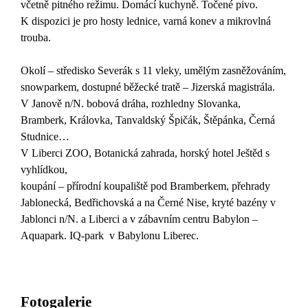
včetně pitného režimu. Domácí kuchyně. Točené pivo.
K dispozici je pro hosty lednice, varná konev a mikrovlná
trouba.
Okolí – středisko Severák s 11 vleky, umělým zasněžováním,
snowparkem, dostupné běžecké tratě – Jizerská magistrála.
V Janově n/N. bobová dráha, rozhledny Slovanka,
Bramberk, Královka, Tanvaldský Špičák, Štěpánka, Černá
Studnice…
V Liberci ZOO, Botanická zahrada, horský hotel Ještěd s
vyhlídkou,
koupání – přírodní koupaliště pod Bramberkem, přehrady
Jablonecká, Bedřichovská a na Černé Nise, kryté bazény v
Jablonci n/N. a Liberci a v zábavním centru Babylon –
Aquapark. IQ-park v Babylonu Liberec.
Fotogalerie