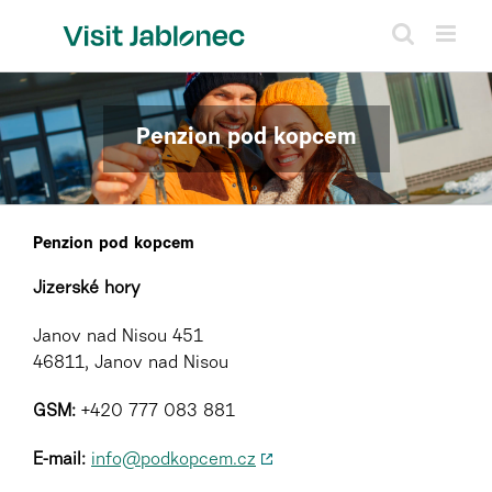
Přeskočit
na
obsah
Penzion pod kopcem
Penzion pod kopcem
Jizerské hory
Janov nad Nisou 451
46811, Janov nad Nisou
GSM:
+420 777 083 881
E-mail:
info@podkopcem.cz