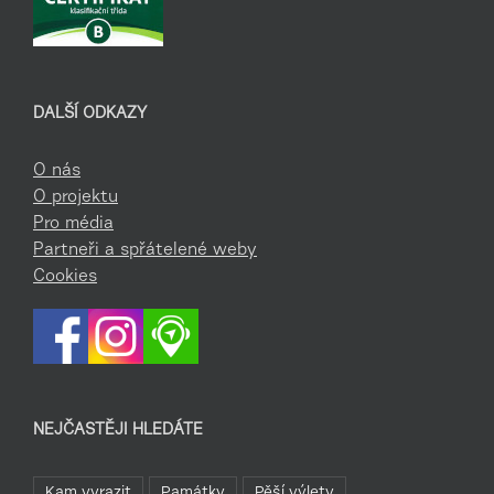
DALŠÍ ODKAZY
O nás
O projektu
Pro média
Partneři a spřátelené weby
Cookies
NEJČASTĚJI HLEDÁTE
Kam vyrazit
Památky
Pěší výlety