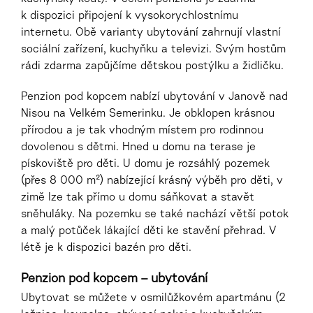
k dispozici připojení k vysokorychlostnímu
internetu. Obě varianty ubytování zahrnují vlastní
sociální zařízení, kuchyňku a televizi. Svým hostům
rádi zdarma zapůjčíme dětskou postýlku a židličku.
Penzion pod kopcem nabízí ubytování v Janově nad
Nisou na Velkém Semerinku. Je obklopen krásnou
přírodou a je tak vhodným místem pro rodinnou
dovolenou s dětmi. Hned u domu na terase je
pískoviště pro děti. U domu je rozsáhlý pozemek
(přes 8 000 m²) nabízející krásný výběh pro děti, v
zimě lze tak přímo u domu sáňkovat a stavět
sněhuláky. Na pozemku se také nachází větší potok
a malý potůček lákající děti ke stavění přehrad. V
létě je k dispozici bazén pro děti.
Penzion pod kopcem – ubytování
Ubytovat se můžete v osmilůžkovém apartmánu (2