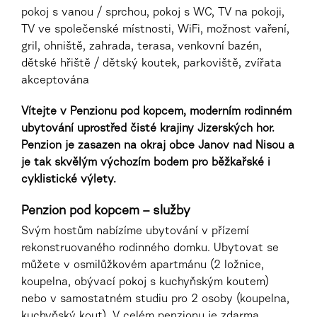
pokoj s vanou / sprchou, pokoj s WC, TV na pokoji,
TV ve společenské místnosti, WiFi, možnost vaření,
gril, ohniště, zahrada, terasa, venkovní bazén,
dětské hřiště / dětský koutek, parkoviště, zvířata
akceptována
Vítejte v Penzionu pod kopcem, moderním rodinném
ubytování uprostřed čisté krajiny Jizerských hor.
Penzion je zasazen na okraj obce Janov nad Nisou a
je tak skvělým výchozím bodem pro běžkařské i
cyklistické výlety.
Penzion pod kopcem – služby
Svým hostům nabízíme ubytování v přízemí
rekonstruovaného rodinného domku. Ubytovat se
můžete v osmilůžkovém apartmánu (2 ložnice,
koupelna, obývací pokoj s kuchyňským koutem)
nebo v samostatném studiu pro 2 osoby (koupelna,
kuchyňský kout). V celém penzionu je zdarma