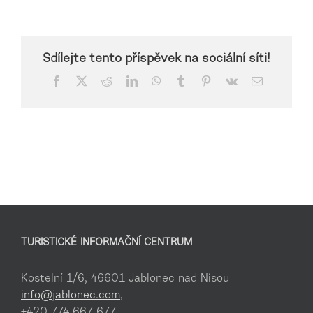
Sdílejte tento příspěvek na sociální síti!
Facebook
X
Reddit
LinkedIn
WhatsApp
Tumblr
Pinterest
Vk
E-
mail
TURISTICKÉ INFORMAČNÍ CENTRUM
Kostelní 1/6, 46601 Jablonec nad Nisou
info@jablonec.com
,
+420 774 667 677,