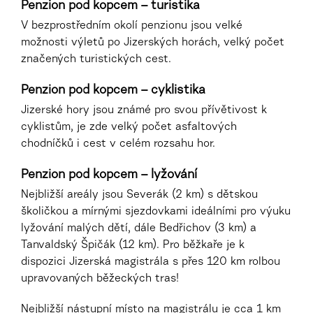
Penzion pod kopcem –
turistika
V bezprostředním okolí penzionu jsou velké
možnosti výletů po Jizerských horách, velký počet
značených turistických cest.
Penzion pod kopcem –
cyklistika
Jizerské hory jsou známé pro svou přívětivost k
cyklistům, je zde velký počet asfaltových
chodníčků i cest v celém rozsahu hor.
Penzion pod kopcem –
lyžování
Nejbližší areály jsou Severák (2 km) s dětskou
školičkou a mírnými sjezdovkami ideálními pro výuku
lyžování malých dětí, dále Bedřichov (3 km) a
Tanvaldský Špičák (12 km). Pro běžkaře je k
dispozici Jizerská magistrála s přes 120 km rolbou
upravovaných běžeckých tras!
Nejbližší nástupní místo na magistrálu je cca 1 km