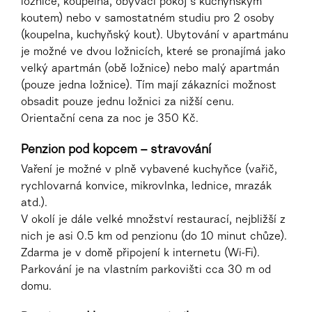
ložnice, koupelna, obývací pokoj s kuchyňským
koutem) nebo v samostatném studiu pro 2 osoby
(koupelna, kuchyňský kout).
Ubytování v apartmánu
je možné ve dvou ložnicích, které se pronajímá jako
velký apartmán (obě ložnice) nebo malý apartmán
(pouze jedna ložnice). Tím mají zákazníci možnost
obsadit pouze jednu ložnici za nižší cenu.
Orientační cena za noc je 350 Kč.
Penzion pod kopcem – stravování
Vaření je možné v plně vybavené kuchyňce (vařič,
rychlovarná konvice, mikrovlnka, lednice, mrazák
atd.).
V okolí je dále velké množství restaurací, nejbližší z
nich je asi 0.5 km od penzionu (do 10 minut chůze).
Zdarma je v domě připojení k internetu (Wi-Fi).
Parkování je na vlastním parkovišti cca 30 m od
domu.