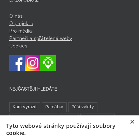
DALŠÍ ODKAZY
O nás
O projektu
Pro média
Partneři a spřátelené weby
Cookies
NEJČASTĚJI HLEDÁTE
Kam vyrazit
Památky
Pěší výlety
Rozhledny a vyhlídky
TOP 5
Turistické cíle
×
Tyto webové stránky používají soubory
Sklo a bižuterie
Jablonecká přehrada
Rozhledny
cookie.