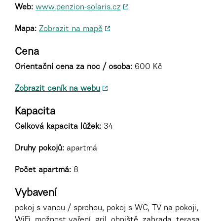
Web:
www.penzion-solaris.cz
Mapa:
Zobrazit na mapě
Cena
Orientační cena za noc / osoba:
600 Kč
Zobrazit ceník na webu
Kapacita
Celková kapacita lůžek:
34
Druhy pokojů
:
apartmá
Počet apartmá:
8
Vybavení
pokoj s vanou / sprchou, pokoj s WC, TV na pokoji,
WiFi, možnost vaření, gril, ohniště, zahrada, terasa,