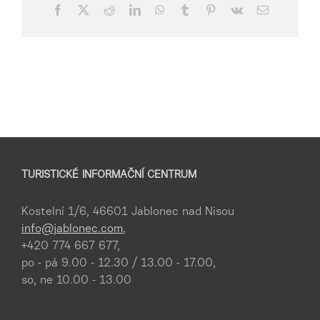
Facebook
X
Reddit
LinkedIn
WhatsApp
Tumblr
Pinterest
Vk
E-
mail
TURISTICKÉ INFORMAČNÍ CENTRUM
Kostelní 1/6, 46601 Jablonec nad Nisou
info@jablonec.com
,
+420 774 667 677,
po - pá 9.00 - 12.30 / 13.00 - 17.00,
so, ne 10.00 - 13.00