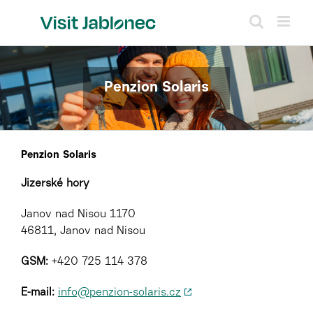
Přeskočit
na
obsah
Penzion Solaris
Penzion Solaris
Jizerské hory
Janov nad Nisou 1170
46811, Janov nad Nisou
GSM:
+420 725 114 378
E-mail:
info@penzion-solaris.cz