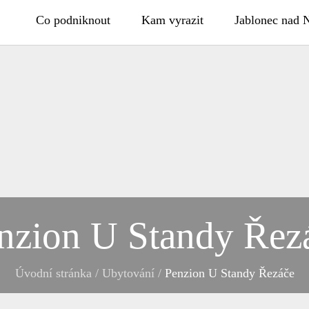
Co podniknout
Kam vyrazit
Jablonec nad 
nzion U Standy Řez
Úvodní stránka
/
Ubytování
/
Penzion U Standy Řezáče