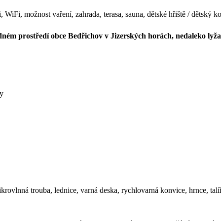
WiFi, možnost vaření, zahrada, terasa, sauna, dětské hřiště / dětský ko
idném prostředí obce Bedřichov v Jizerských horách, nedaleko lyž
dy
ovlnná trouba, lednice, varná deska, rychlovarná konvice, hrnce, talíře,