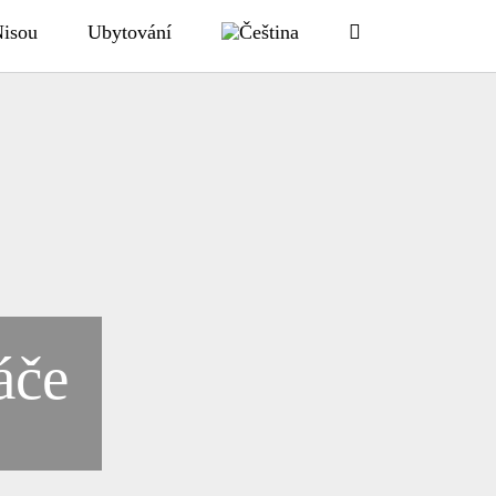
Nisou
Ubytování
áče