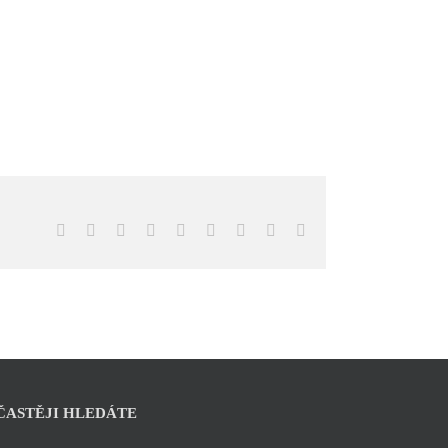
Facebook
X
Reddit
LinkedIn
WhatsApp
Tumblr
Pinterest
Vk
E-
mail
ČASTĚJI HLEDÁTE