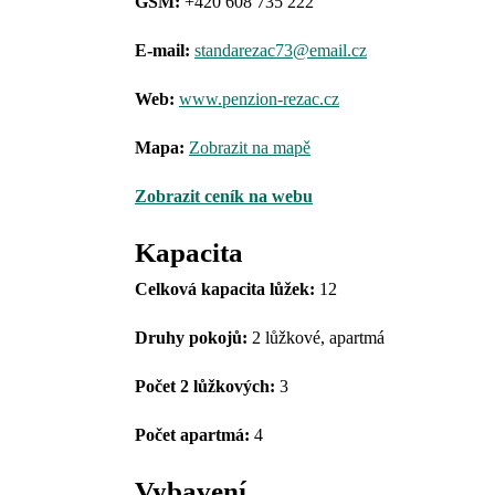
GSM:
+420 608 735 222
E-mail:
standarezac73@email.cz
Web:
www.penzion-rezac.cz
Mapa:
Zobrazit na mapě
Zobrazit ceník na webu
Kapacita
Celková kapacita lůžek:
12
Druhy pokojů
:
2 lůžkové, apartmá
Počet 2 lůžkových:
3
Počet apartmá:
4
Vybavení