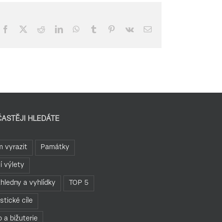
Facebook
X
Reddit
LinkedIn
WhatsApp
Tumblr
Pinterest
Vk
E-
mail
ČASTĚJI HLEDÁTE
 vyrazit
Památky
í výlety
hledny a vyhlídky
TOP 5
istické cíle
o a bižuterie