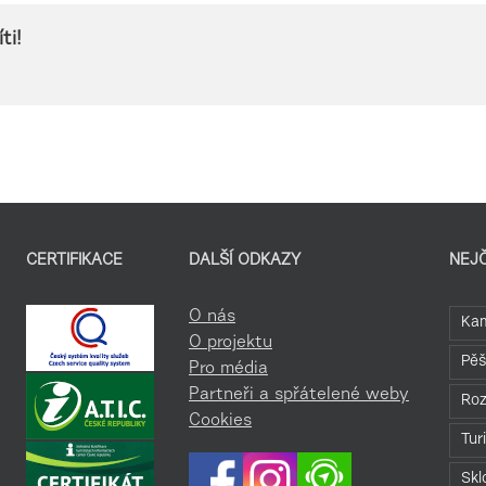
ti!
CERTIFIKACE
DALŠÍ ODKAZY
NEJ
O nás
Kam
O projektu
Pěš
Pro média
Partneři a spřátelené weby
Roz
Cookies
Tur
Skl