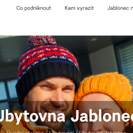
Co podniknout
Kam vyrazit
Jablonec 
Ubytovna Jablone