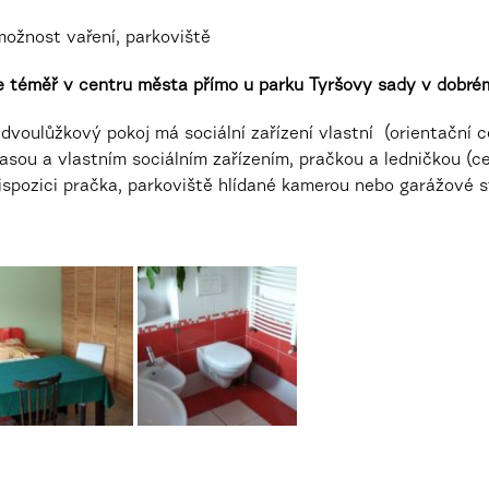
možnost vaření, parkoviště
je téměř v centru města přímo u parku Tyršovy sady v dobr
n dvoulůžkový pokoj má sociální zařízení vlastní
(orientační
c
rasou a vlastním sociálním zařízením, pračkou a ledničkou (
ce
dispozici pračka, parkoviště hlídané kamerou nebo garážové s