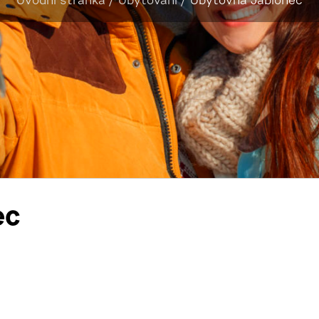
Úvodní stránka
/
Ubytování
/
Ubytovna Jablonec
ec