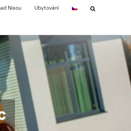
nad Nisou
Ubytování
c