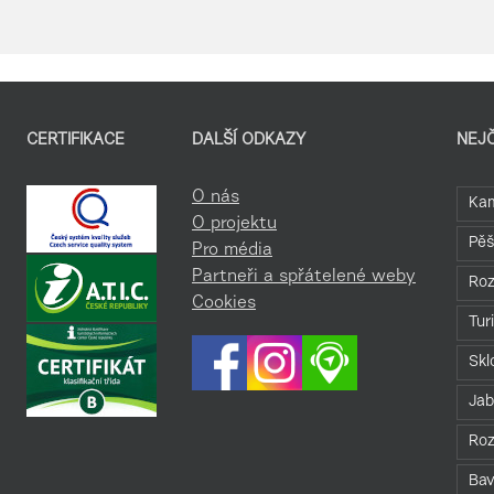
CERTIFIKACE
DALŠÍ ODKAZY
NEJ
O nás
Kam
O projektu
Pěš
Pro média
Partneři a spřátelené weby
Roz
Cookies
Tur
Skl
Jab
Roz
Bav