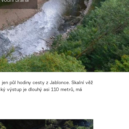
 Vodní brána
jen půl hodiny cesty z Jablonce. Skalní věž
cký výstup je dlouhý asi 110 metrů, má