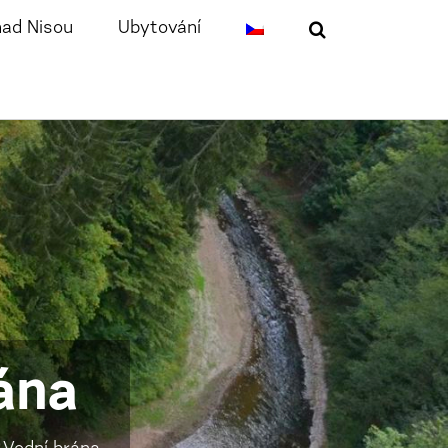
nad Nisou
Ubytování
ána