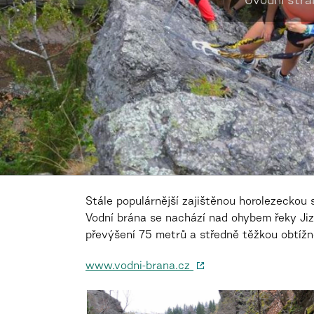
Úvodní strá
Stále populárnější zajištěnou horolezeckou 
Vodní brána se nachází nad ohybem řeky Jiz
převýšení 75 metrů a středně těžkou obtížn
www.vodni-brana.cz