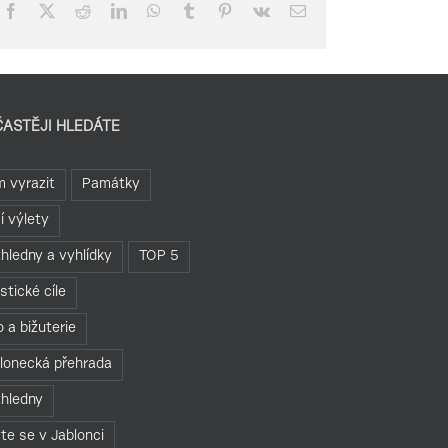
Facebook
X
Reddit
LinkedIn
WhatsApp
Tumblr
Pinterest
Vk
E-
mail
ČASTĚJI HLEDÁTE
 vyrazit
Památky
í výlety
hledny a vyhlídky
TOP 5
istické cíle
o a bižuterie
lonecká přehrada
hledny
te se v Jablonci