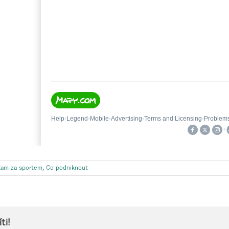
Kam za sportem
,
Co podniknout
ti!