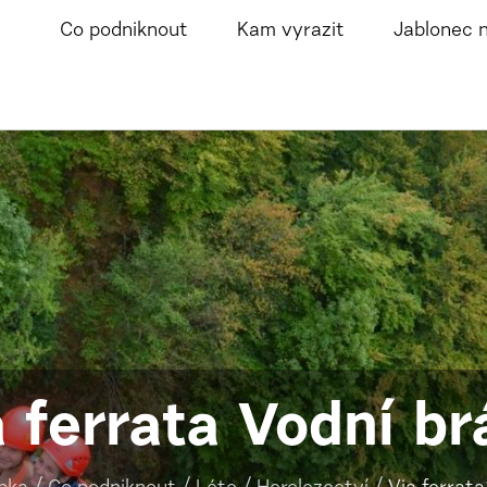
Co podniknout
Kam vyrazit
Jablonec 
a ferrata Vodní br