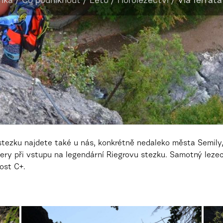
nka
/
Co podniknout
/
Léto
/
Horolezectví
/
Via ferrata
stezku najdete také u nás, konkrétně nedaleko města Semily, 
ery při vstupu na legendární Riegrovu stezku. Samotný leze
ost C+.