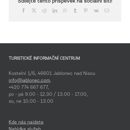
Sdílejte tento příspěvek na sociální síti!
Facebook
X
Reddit
LinkedIn
WhatsApp
Tumblr
Pinterest
Vk
E-
mail
TURISTICKÉ INFORMAČNÍ CENTRUM
Kostelní 1/6, 46601 Jablonec nad Nisou
info@jablonec.com
,
+420 774 667 677,
po - pá 9.00 - 12.30 / 13.00 - 17.00,
so, ne 10.00 - 13.00
Kde nás najdete
Nabídka služeb