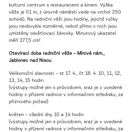
kulturní centrum s restauracemi a kinem. Výška
věže je 51 m, z úrovně náměstí vede na vrchol 250
schodů. Na radniční věži jsou hodiny, jejichž ručky
jsou neobvykle rozměrné, neboť přímo v nich jsou
umístěny osvětlovací žárovky. Minutový ukazatel
měří 277,5 cm!
Otevírací doba radniční věže – Mírové nám.,
Jablonec nad Nisou
Velikonoční slavnosti – st 17. 4., čt 18. 4. 10, 11, 12,
13, 14, 15 hodin
(výstupy možné jen s průvodcem, sraz je v uvedené
hodiny v přízemí radnice v informačním středisku, za
příznivého počasí)
květen – všední dny 10 a 14 hodin
(výstupy možné jen s průvodcem, sraz je v uvedené
hodiny v přízemí radnice v informačním středisku, za