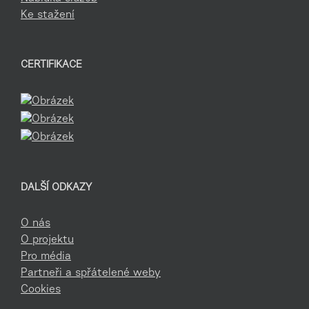
Ke stažení
CERTIFIKACE
DALŠÍ ODKAZY
O nás
O projektu
Pro média
Partneři a spřátelené weby
Cookies