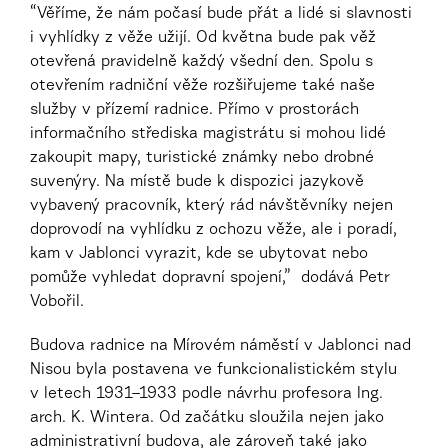
“Věříme, že nám počasí bude přát a lidé si slavnosti
i vyhlídky z věže užijí. Od května bude pak věž
otevřená pravidelně každý všední den. Spolu s
otevřením radniční věže rozšiřujeme také naše
služby v přízemí radnice. Přímo v prostorách
informačního střediska magistrátu si mohou lidé
zakoupit mapy, turistické známky nebo drobné
suvenýry. Na místě bude k dispozici jazykově
vybavený pracovník, který rád návštěvníky nejen
doprovodí na vyhlídku z ochozu věže, ale i poradí,
kam v Jablonci vyrazit, kde se ubytovat nebo
pomůže vyhledat dopravní spojení,” dodává Petr
Vobořil.
Budova radnice na Mírovém náměstí v Jablonci nad
Nisou byla postavena ve funkcionalistickém stylu
v letech 1931–1933 podle návrhu profesora Ing.
arch. K. Wintera. Od začátku sloužila nejen jako
administrativní budova, ale zároveň také jako