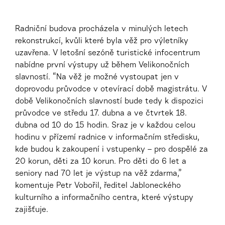
Radniční budova procházela v minulých letech
rekonstrukcí, kvůli které byla věž pro výletníky
uzavřena. V letošní sezóně turistické infocentrum
nabídne první výstupy už během Velikonočních
slavností. “Na věž je možné vystoupat jen v
doprovodu průvodce v otevírací době magistrátu. V
době Velikonočních slavností bude tedy k dispozici
průvodce ve středu 17. dubna a ve čtvrtek 18.
dubna od 10 do 15 hodin. Sraz je v každou celou
hodinu v přízemí radnice v informačním středisku,
kde budou k zakoupení i vstupenky – pro dospělé za
20 korun, děti za 10 korun. Pro děti do 6 let a
seniory nad 70 let je výstup na věž zdarma,”
komentuje Petr Vobořil, ředitel Jabloneckého
kulturního a informačního centra, které výstupy
zajišťuje.