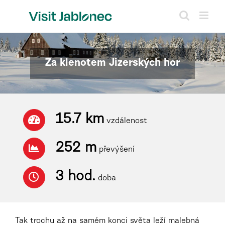
Přeskočit
na
obsah
Za klenotem Jizerských hor
15.7 km
vzdálenost
252 m
převýšení
3 hod.
doba
Tak trochu až na samém konci světa leží malebná