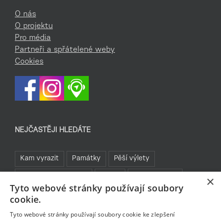
O nás
O projektu
Pro média
Partneři a spřátelené weby
Cookies
NEJČASTĚJI HLEDÁTE
Kam vyrazit
Památky
Pěší výlety
Rozhledny a vyhlídky
TOP 5
Turistické cíle
×
Tyto webové stránky používají soubory
Sklo a bižuterie
Jablonecká přehrada
Rozhledny
cookie.
Bavte se v Jablonci
Tyto webové stránky používají soubory cookie ke zlepšení