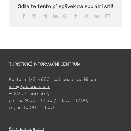
Sdílejte tento příspěvek na sociální síti!
Facebook
X
Reddit
LinkedIn
WhatsApp
Tumblr
Pinterest
Vk
E-
mail
TURISTICKÉ INFORMAČNÍ CENTRUM
Kostelní 1/6, 46601 Jablonec nad Nisou
info@jablonec.com
,
+420 774 667 677,
po - pá 9.00 - 12.30 / 13.00 - 17.00,
so, ne 10.00 - 13.00
Kde nás najdete