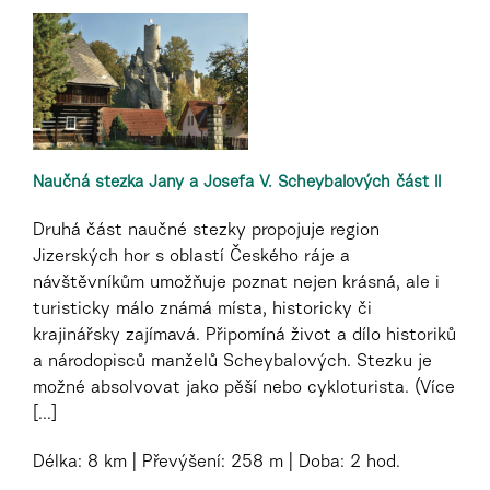
Naučná stezka Jany a Josefa V. Scheybalových část II
Druhá část naučné stezky propojuje region
Jizerských hor s oblastí Českého ráje a
návštěvníkům umožňuje poznat nejen krásná, ale i
turisticky málo známá místa, historicky či
krajinářsky zajímavá. Připomíná život a dílo historiků
a národopisců manželů Scheybalových. Stezku je
možné absolvovat jako pěší nebo cykloturista. (Více
[...]
Délka:
8 km
Převýšení:
258 m
Doba:
2 hod.