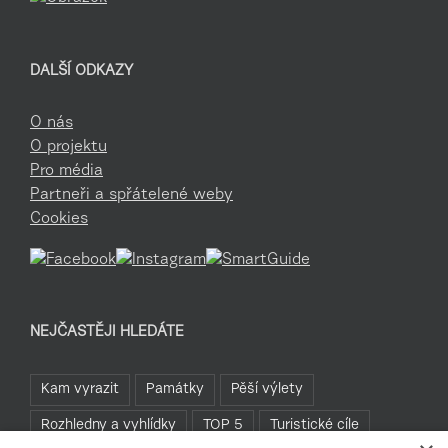
DALŠÍ ODKAZY
O nás
O projektu
Pro média
Partneři a spřátelené weby
Cookies
NEJČASTĚJI HLEDÁTE
Kam vyrazit
Památky
Pěší výlety
Rozhledny a vyhlídky
TOP 5
Turistické cíle