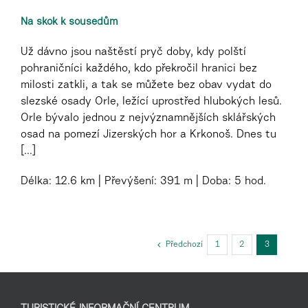
Na skok k sousedům
Už dávno jsou naštěstí pryč doby, kdy polští
pohraničníci každého, kdo překročil hranici bez
milosti zatkli, a tak se můžete bez obav vydat do
slezské osady Orle, ležící uprostřed hlubokých lesů.
Orle bývalo jednou z nejvýznamnějších sklářských
osad na pomezí Jizerských hor a Krkonoš. Dnes tu
[...]
Délka:
12.6 km
Převýšení:
391 m
Doba:
5 hod.
Předchozí
1
2
3