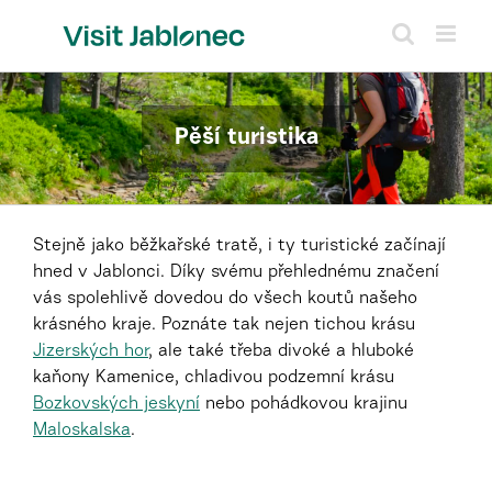
Přeskočit
na
obsah
Pěší turistika
Stejně jako běžkařské tratě, i ty turistické začínají
hned v Jablonci. Díky svému přehlednému značení
vás spolehlivě dovedou do všech koutů našeho
krásného kraje. Poznáte tak nejen tichou krásu
Jizerských hor
, ale také třeba divoké a hluboké
kaňony Kamenice, chladivou podzemní krásu
Bozkovských jeskyní
nebo pohádkovou krajinu
Maloskalska
.