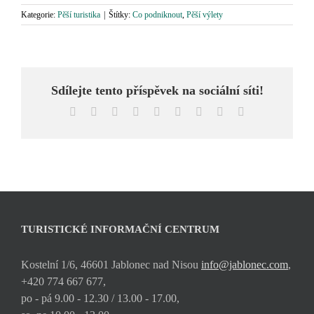
Kategorie:
Pěší turistika
|
Štítky:
Co podniknout
,
Pěší výlety
Sdílejte tento příspěvek na sociální síti!
Facebook
X
Reddit
LinkedIn
WhatsApp
Tumblr
Pinterest
Vk
E-
mail
TURISTICKÉ INFORMAČNÍ CENTRUM
Kostelní 1/6, 46601 Jablonec nad Nisou
info@jablonec.com
,
+420 774 667 677,
po - pá 9.00 - 12.30 / 13.00 - 17.00,