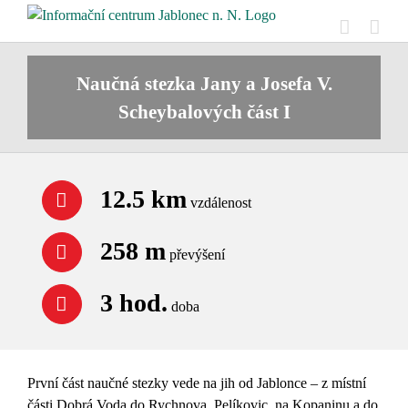
Přeskočit
na
obsah
Naučná stezka Jany a Josefa V.
Scheybalových část I
12.5 km
vzdálenost
258 m
převýšení
3 hod.
doba
První část naučné stezky vede na jih od Jablonce – z místní
části Dobrá Voda do Rychnova, Pelíkovic, na Kopaninu a do