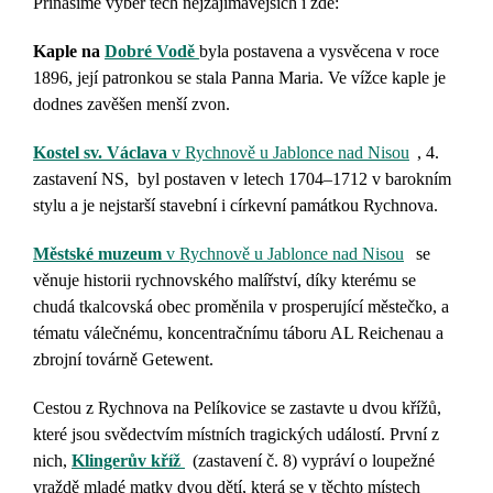
Přinášíme výběr těch nejzajímavějších i zde:
Kaple na
Dobré Vodě
byla postavena a vysvěcena v roce
1896, její patronkou se stala Panna Maria. Ve vížce kaple je
dodnes zavěšen menší zvon.
Kostel sv. Václava
v Rychnově u Jablonce nad Nisou
, 4.
zastavení NS, byl postaven v letech
1704–1712 v barokním
stylu a je nejstarší stavební i církevní památkou Rychnova.
Městské muzeum
v Rychnově u Jablonce nad Nisou
se
věnuje historii rychnovského malířství, díky kterému se
chudá tkalcovská obec proměnila v prosperující městečko, a
tématu válečnému, koncentračnímu
táboru AL Reichenau a
zbrojní továrně Getewent
.
Cestou z Rychnova na Pelíkovice se zastavte u dvou křížů,
které jsou svědectvím místních tragických událostí. První z
nich,
Klingerův kříž
(zastavení č. 8) vypráví o loupežné
vraždě mladé matky dvou dětí, která se v těchto místech