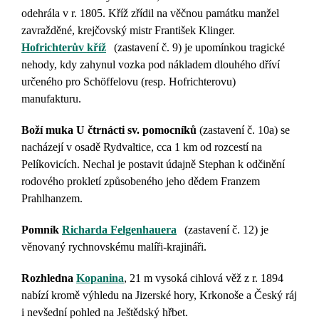
odehrála v r. 1805
. Kříž zřídil na věčnou památku manžel
zavražděné, krejčovský mistr František Klinger.
Hofrichterův kříž
(zastavení č. 9)
je upomínkou tragické
nehody, kdy zahynul vozka pod nákladem dlouhého dříví
určeného pro Schöffelovu (resp. Hofrichterovu)
manufakturu.
Boží muka U čtrnácti sv. pomocníků
(zastavení č. 10a) se
nacházejí v osadě Rydvaltice, cca 1 km od rozcestí na
Pelíkovicích. Nechal je postavit údajně
Stephan k odčinění
rodového prokletí způsobeného jeho dědem Franzem
Prahlhanzem.
Pomník
Richarda Felgenhauera
(zastavení č. 12) je
věnovaný rychnovskému malíři-krajináři.
Rozhledna
Kopanina
, 21 m vysoká cihlová věž z r. 1894
nabízí kromě výhledu na Jizerské hory, Krkonoše a Český ráj
i nevšední pohled na Ještědský hřbet.