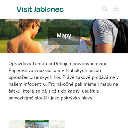
Přeskočit
na
obsah
Mapy
Opravdový turista potřebuje opravdovou mapu.
Papírová vás nezradí ani v hlubokých lesích
uprostřed Jizerských hor. Právě takové prodáváme v
našem infocentru. Pro náročné pak máme i mapu na
šátku, která se dá složit do kapsy, usušit a
samozřejmě slouží i jako pokrývka hlavy.