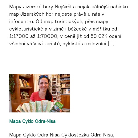
Mapy Jizerské hory Nejširší a nejaktuálnější nabídku
map Jizerských hor nejdete právě u nás v
infocentru. Od map turistických, přes mapy
cykloturistické a v zimě i běžecké v měřítku od
1:17000 až 1:70000, v ceně již od 59 CZK ocení
všichni vášniví turisté, cyklisté a milovníci [...]
Mapa Cyklo Odra-Nisa
Mapa Cyklo Odra-Nisa Cyklostezka Odra-Nisa,