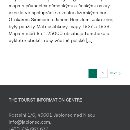
mapa s původními německými a českými názvy
vznikla ve spolupráci se znalci Jizerských hor
Otokarem Simmem a Janem Heinzlem. Jako zdroj
byly použity Matouschkovy mapy 1927 a 1938.
Mapa v měřítku 1:25000 obsahuje turistické a
cykloturistické trasy včetně polské [...]
1
2
Next
THE TOURIST INFORMATION CENTRE
Kostelní 1/6, 46601 Jablonec nad Nisou
info@jablonec.com
,
+420 774 667 677,