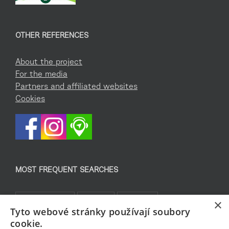
OTHER REFERENCES
About the project
For the media
Partners and affiliated websites
Cookies
MOST FREQUENT SEARCHES
Co podniknout
Pro děti
Památky
×
Tyto webové stránky používají soubory
Kam za sportem
TOP 5
Jablonecké moře
cookie.