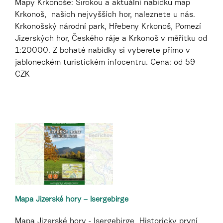
Mapy Krkonoše: Širokou a aktuální nabídku map
Krkonoš, našich nejvyšších hor, naleznete u nás.
Krkonošský národní park, Hřebeny Krkonoš, Pomezí
Jizerských hor, Českého ráje a Krkonoš v měřítku od
1:20000. Z bohaté nabídky si vyberete přímo v
jabloneckém turistickém infocentru. Cena: od 59
CZK
Mapa Jizerské hory – Isergebirge
Mapa Jizerské hory - Isergebirge Historicky první