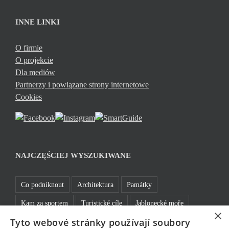
INNE LINKI
O firmie
O projekcie
Dla mediów
Partnerzy i powiązane strony internetowe
Cookies
NAJCZĘŚCIEJ WYSZUKIWANE
Co podniknout
Architektura
Památky
Kam za sportem
Turistické cíle
Jablonecké moře
×
Tyto webové stránky používají soubory
Sklo a bižuterie
Bez bariér
Bavte se v Jablonci