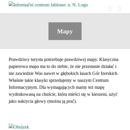
Skip
to
content
Mapy
Prawdziwy turysta potrzebuje prawdziwej mapy. Klasyczna
papierowa mapa ma to do siebie, że nie przestanie działać i
nie zawiedzie Was nawet w głębokich lasach Gór Izerskich.
Właśnie takie klasyki sprzedajemy w naszym Centrum
Informacyjnym. Dla wymagających mamy też mapę
wydrukowaną na chuście, która mieści się w kieszeni, użyć
jako nakrycia głowy (można ją prać).