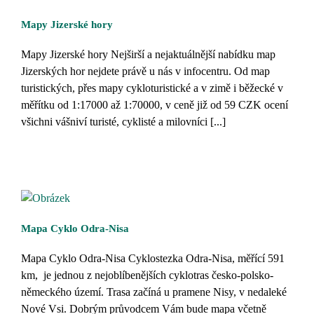
Mapy Jizerské hory
Mapy Jizerské hory Nejširší a nejaktuálnější nabídku map
Jizerských hor nejdete právě u nás v infocentru. Od map
turistických, přes mapy cykloturistické a v zimě i běžecké v
měřítku od 1:17000 až 1:70000, v ceně již od 59 CZK ocení
všichni vášniví turisté, cyklisté a milovníci [...]
Mapa Cyklo Odra-Nisa
Mapa Cyklo Odra-Nisa Cyklostezka Odra-Nisa, měřící 591
km, je jednou z nejoblíbenějších cyklotras česko-polsko-
německého území. Trasa začíná u pramene Nisy, v nedaleké
Nové Vsi. Dobrým průvodcem Vám bude mapa včetně