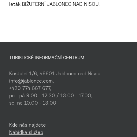
leták BIŽUTERNÍ JABLONEC NAD NISOU.
TURISTICKÉ INFORMAČNÍ CENTRUM
Kostelní 1/6, 46601 Jablonec nad Nisou
info@jablonec.com
,
+420 774 667 677,
po - pá 9.00 - 12.30 / 13.00 - 17.00,
so, ne 10.00 - 13.00
Kde nás najdete
Nabídka služeb