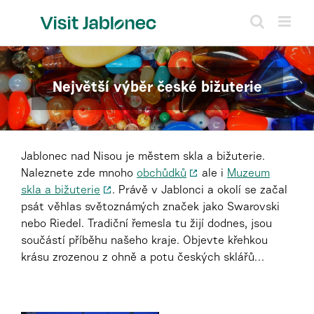
Přeskočit
na
obsah
Největší výběr české bižuterie
Jablonec nad Nisou je městem skla a bižuterie.
Naleznete zde mnoho
obchůdků
ale i
Muzeum
skla a bižuterie
. Právě v Jablonci a okolí se začal
psát věhlas světoznámých značek jako Swarovski
nebo Riedel. Tradiční řemesla tu žijí dodnes, jsou
součástí příběhu našeho kraje. Objevte křehkou
krásu zrozenou z ohně a potu českých sklářů…