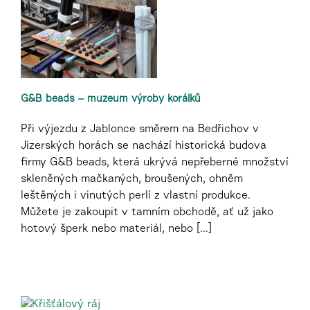
G&B beads – muzeum výroby korálků
Při výjezdu z Jablonce směrem na Bedřichov v
Jizerských horách se nachází historická budova
firmy G&B beads, která ukrývá nepřeberné množství
skleněných mačkaných, broušených, ohněm
leštěných i vinutých perlí z vlastní produkce.
Můžete je zakoupit v tamním obchodě, ať už jako
hotový šperk nebo materiál, nebo [...]