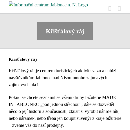
Přeskočit
na
obsah
Křišťálový ráj
Křišťálový ráj
Křišťálový ráj je centrem turistických aktivit svazu a nabízí
návštěvníkům Jablonce nad Nisou mnoho zajímavých
zajímavých akcí.
Pokud se chcete seznámit se všemi druhy bižuterie MADE
IN JABLONEC „pod jednou střechou“, dále se dozvědět
něco o její historii a současnosti, zkusit si vyrobit náhrdelník,
nebo náramek, nebo třeba jen koupit suvenýr z kraje bižuterie
– zveme vás do naší prodejny.