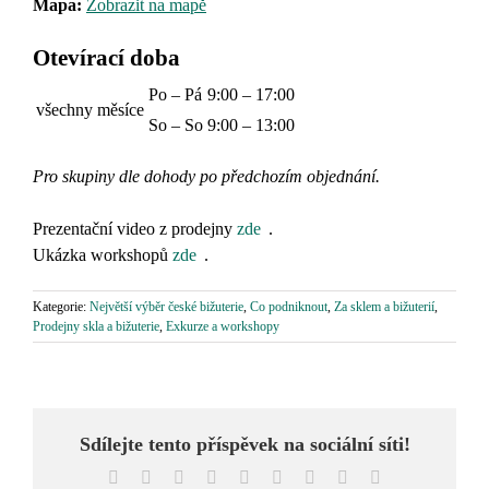
Mapa:
Zobrazit na mapě
Otevírací doba
Po – Pá
9:00 – 17:00
všechny měsíce
So – So
9:00 – 13:00
Pro skupiny dle dohody po předchozím objednání.
____
Prezentační video z prodejny
zde
.
Ukázka workshopů
zde
.
Kategorie:
Největší výběr české bižuterie
,
Co podniknout
,
Za sklem a bižuterií
,
Prodejny skla a bižuterie
,
Exkurze a workshopy
Sdílejte tento příspěvek na sociální síti!
Facebook
X
Reddit
LinkedIn
WhatsApp
Tumblr
Pinterest
Vk
E-