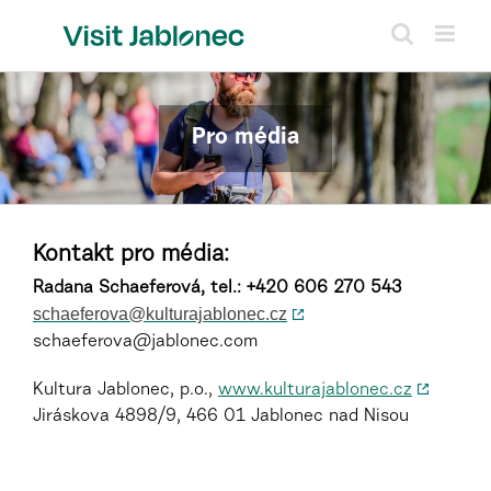
Přeskočit
na
obsah
Pro média
Kontakt pro média:
Radana Schaeferová, tel.: +420 606 270 543
schaeferova@kulturajablonec.cz
schaeferova@jablonec.com
Kultura Jablonec, p.o.,
www.kulturajablonec.cz
Jiráskova 4898/9, 466 01 Jablonec nad Nisou