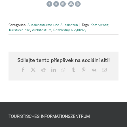
Categories:
Aussichtstürme und Aussichten
|
Tags:
Kam vyrazit
,
Turistické cíle
,
Architektura
,
Rozhledny a vyhlídky
Sdílejte tento příspěvek na sociální síti!
Facebook
X
Reddit
LinkedIn
WhatsApp
Tumblr
Pinterest
Vk
Email
TOURISTISCHES INFORMATIONSZENTRUM