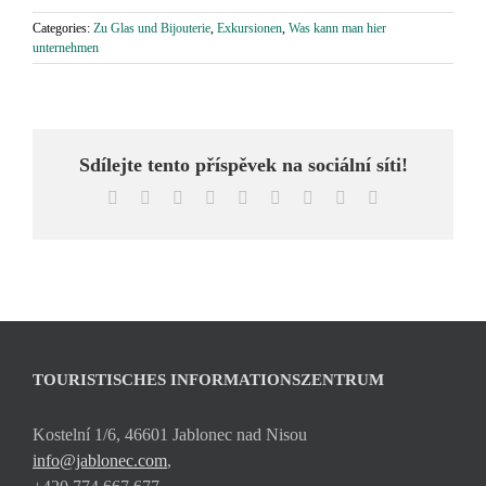
Categories:
Zu Glas und Bijouterie
,
Exkursionen
,
Was kann man hier
unternehmen
Sdílejte tento příspěvek na sociální síti!
Facebook
X
Reddit
LinkedIn
WhatsApp
Tumblr
Pinterest
Vk
Email
TOURISTISCHES INFORMATIONSZENTRUM
Kostelní 1/6, 46601 Jablonec nad Nisou
info@jablonec.com
,