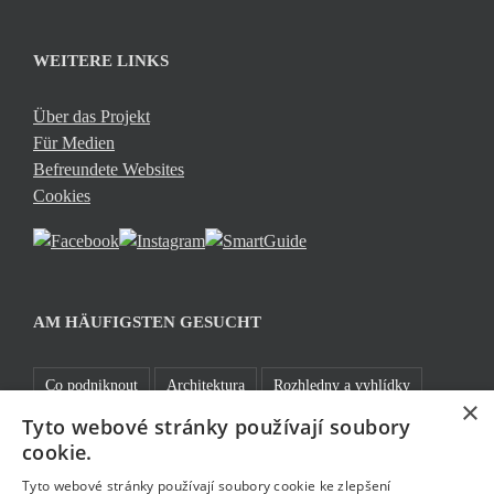
WEITERE LINKS
Über das Projekt
Für Medien
Befreundete Websites
Cookies
AM HÄUFIGSTEN GESUCHT
Co podniknout
Architektura
Rozhledny a vyhlídky
×
Tyto webové stránky používají soubory
Kam za sportem
Jablonecké moře
Praktické informace
cookie.
Cyklistika
Běžky
Bez bariér
Rozhledny
Tyto webové stránky používají soubory cookie ke zlepšení