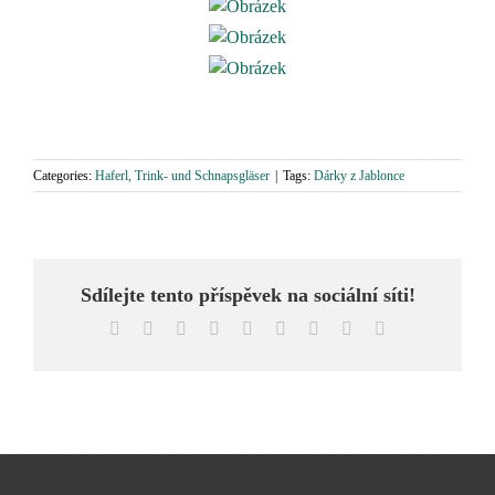
Categories:
Haferl, Trink- und Schnapsgläser
|
Tags:
Dárky z Jablonce
Sdílejte tento příspěvek na sociální síti!
Facebook
X
Reddit
LinkedIn
WhatsApp
Tumblr
Pinterest
Vk
Email