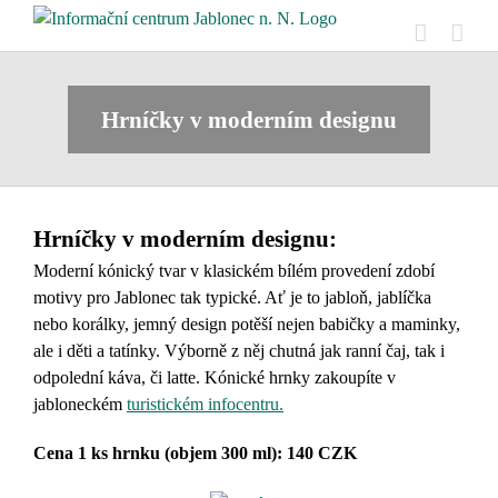
Skip
to
content
Hrníčky v moderním designu
Hrníčky v moderním designu:
Moderní kónický tvar v klasickém bílém provedení zdobí
motivy pro Jablonec tak typické. Ať je to jabloň, jablíčka
nebo korálky, jemný design potěší nejen babičky a maminky,
ale i děti a tatínky. Výborně z něj chutná jak ranní čaj, tak i
odpolední káva, či latte. Kónické hrnky zakoupíte v
jabloneckém
turistickém infocentru.
Cena 1 ks hrnku (objem 300 ml): 140 CZK