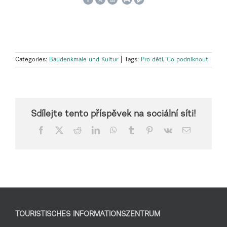
Categories:
Baudenkmale und Kultur
|
Tags:
Pro děti
,
Co podniknout
Sdílejte tento příspěvek na sociální síti!
Facebook
X
Reddit
LinkedIn
WhatsApp
Tumblr
Pinterest
Vk
Email
TOURISTISCHES INFORMATIONSZENTRUM