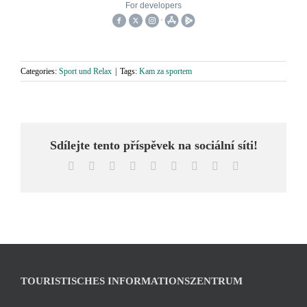
Categories:
Sport und Relax
|
Tags:
Kam za sportem
Sdílejte tento příspěvek na sociální síti!
Facebook
X
Reddit
LinkedIn
WhatsApp
Tumblr
Pinterest
Vk
Email
TOURISTISCHES INFORMATIONSZENTRUM