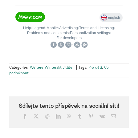
Categories:
Weitere Winteraktivitäten
|
Tags:
Pro děti
,
Co
podniknout
Sdílejte tento příspěvek na sociální síti!
Facebook
X
Reddit
LinkedIn
WhatsApp
Tumblr
Pinterest
Vk
Email