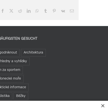
Facebook
X
Reddit
LinkedIn
WhatsApp
Tumblr
Pinterest
Vk
Email
HÄUFIGSTEN GESUCHT
podniknout
Architektura
hledny a vyhlídky
 za sportem
lonecké moře
ktické informace
listika
Běžky
×
 bariér
Rozhledny