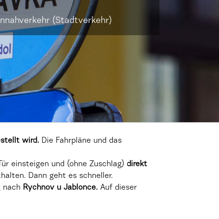
ennahverkehr (Stadtverkehr)
tellt wird.
Die Fahrpläne und das
 Tür einsteigen und (ohne Zuschlag)
direkt
thalten. Dann geht es schneller.
g nach
Rychnov u Jablonce.
Auf dieser