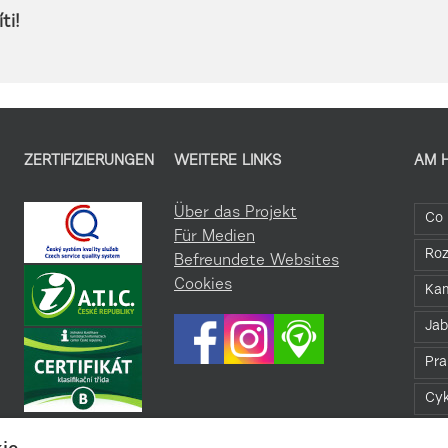
ti!
ZERTIFIZIERUNGEN
WEITERE LINKS
AM 
Über das Projekt
Co 
Für Medien
Roz
Befreundete Websites
Cookies
Kam
Jab
Pra
Cyk
Bez