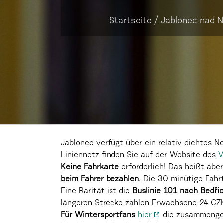
Startseite
/
Jablonec nad N
Jablonec verfügt über ein relativ dichtes 
Liniennetz finden Sie auf der Website des
V
Keine Fahrkarte
erforderlich! Das heißt ab
beim Fahrer bezahlen
. Die 30-minütige Fahr
Eine Rarität ist die
Buslinie 101
nach Bedřic
längeren Strecke zahlen Erwachsene 24 CZK
Für Wintersportfans
hier
die zusammengef