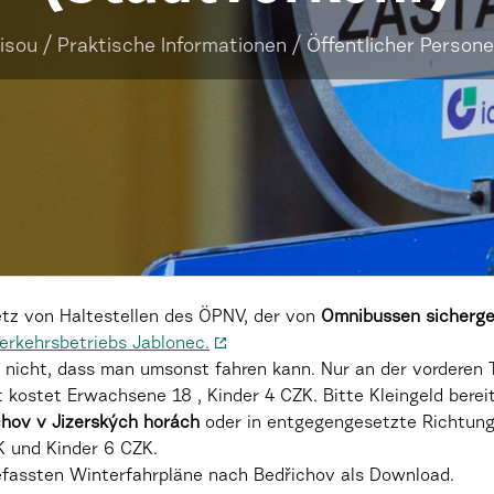
isou
/
Praktische Informationen
/
Öffentlicher Person
Netz von Haltestellen des ÖPNV, der von
Omnibussen sicherges
erkehrsbetriebs Jablonec.
er nicht, dass man umsonst fahren kann. Nur an der vorderen
t kostet Erwachsene 18 , Kinder 4 CZK. Bitte Kleingeld berei
hov v Jizerských horách
oder in entgegengesetzte Richtun
 und Kinder 6 CZK.
assten Winterfahrpläne nach Bedřichov als Download.