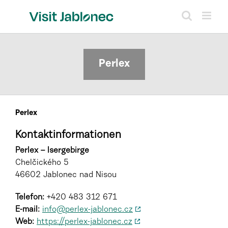
Skip
to
content
Perlex
Perlex
Kontaktinformationen
Perlex – Isergebirge
Chelčického 5
46602 Jablonec nad Nisou
Telefon:
+420 483 312 671
E-mail:
info@perlex-jablonec.cz
Web:
https://perlex-jablonec.cz