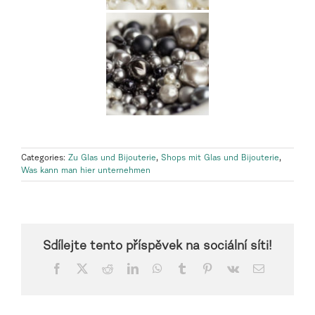
Categories:
Zu Glas und Bijouterie
,
Shops mit Glas und Bijouterie
,
Was kann man hier unternehmen
Sdílejte tento příspěvek na sociální síti!
Facebook
X
Reddit
LinkedIn
WhatsApp
Tumblr
Pinterest
Vk
Email