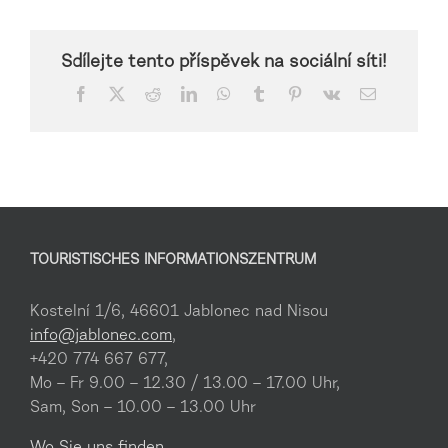
Sdílejte tento příspěvek na sociální síti!
Facebook
X
Reddit
LinkedIn
WhatsApp
Tumblr
Pinterest
Vk
Email
TOURISTISCHES INFORMATIONSZENTRUM
Kostelní 1/6, 46601 Jablonec nad Nisou
info@jablonec.com
,
+420 774 667 677,
Mo – Fr 9.00 – 12.30 / 13.00 – 17.00 Uhr,
Sam, Son – 10.00 – 13.00 Uhr