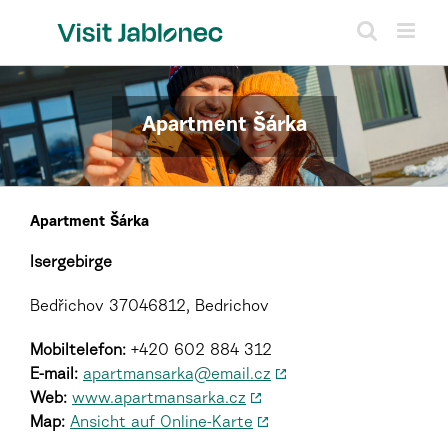
Skip
to
content
Apartment Šárka
Apartment Šárka
Isergebirge
Bedřichov 37046812, Bedrichov
Mobiltelefon:
+420 602 884 312
E-mail:
apartmansarka@email.cz
Web:
www.apartmansarka.cz
Map:
Ansicht auf Online-Karte