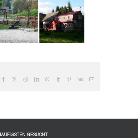
Facebook
X
Reddit
LinkedIn
WhatsApp
Tumblr
Pinterest
Vk
Email
HÄUFIGSTEN GESUCHT