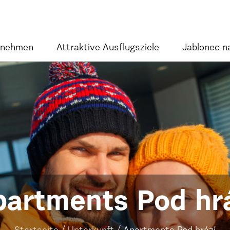
rnehmen
Attraktive Ausflugsziele
Jablonec n
artments Pod hrá