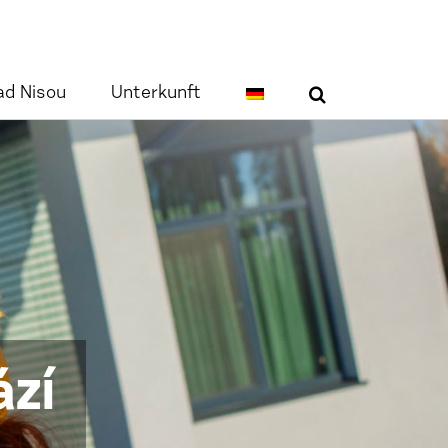
ad Nisou
Unterkunft
zí