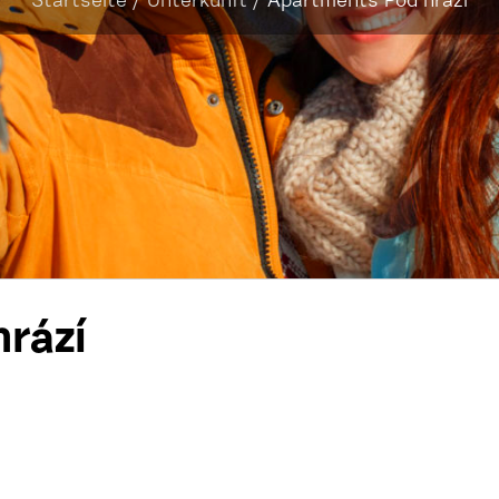
Startseite
/
Unterkunft
/
Apartments Pod hrází
rází