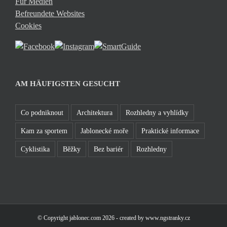
Für Medien
Befreundete Websites
Cookies
AM HÄUFIGSTEN GESUCHT
Co podniknout
Architektura
Rozhledny a vyhlídky
Kam za sportem
Jablonecké moře
Praktické informace
Cyklistika
Běžky
Bez bariér
Rozhledny
© Copyright
jablonec.com
2026
- created by
www.ngstranky.cz