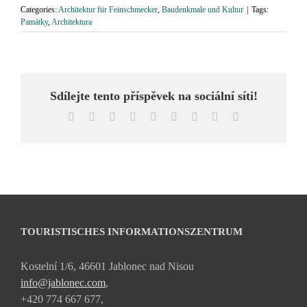
Categories:
Architektur für Feinschmecker
,
Baudenkmale und Kultur
|
Tags:
Památky
,
Architektura
Sdílejte tento příspěvek na sociální síti!
Facebook
X
Reddit
LinkedIn
WhatsApp
Tumblr
Pinterest
Vk
Email
TOURISTISCHES INFORMATIONSZENTRUM
Kostelní 1/6, 46601 Jablonec nad Nisou
info@jablonec.com
,
+420 774 667 677,