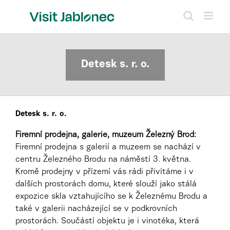
Přeskočit
na
obsah
Detesk s. r. o.
Detesk s. r. o.
Firemní prodejna, galerie, muzeum Železný Brod:
Firemní prodejna s galerií a muzeem se nachází v
centru Železného Brodu na náměstí 3. května.
Kromě prodejny v přízemí vás rádi přivítáme i v
dalších prostorách domu, které slouží jako stálá
expozice skla vztahujícího se k Železnému Brodu a
také v galerii nacházející se v podkrovních
prostorách. Součástí objektu je i vinotéka, která