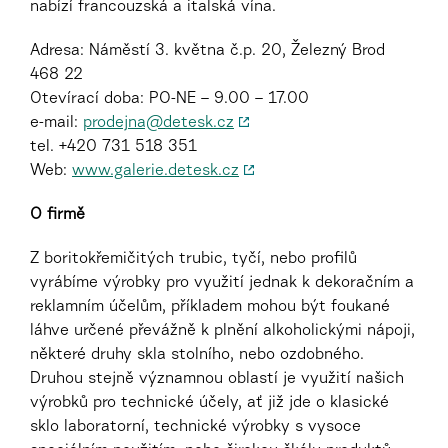
nabízí francouzská a italská vína.
Adresa: Náměstí 3. května č.p. 20, Železný Brod
468 22
Otevírací doba: PO-NE – 9.00 – 17.00
e-mail:
prodejna@detesk.cz
tel. +420 731 518 351
Web:
www.galerie.detesk.cz
O firmě
Z boritokřemičitých trubic, tyčí, nebo profilů
vyrábíme výrobky pro využití jednak k dekoračním a
reklamním účelům, příkladem mohou být foukané
láhve určené převážně k plnění alkoholickými nápoji,
některé druhy skla stolního, nebo ozdobného.
Druhou stejně významnou oblastí je využití našich
výrobků pro technické účely, ať již jde o klasické
sklo laboratorní, technické výrobky s vysoce