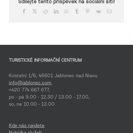
Sdílejte tento příspěvek na sociální síti!
Facebook
X
Reddit
LinkedIn
WhatsApp
Tumblr
Pinterest
Vk
E-
mail
TURISTICKÉ INFORMAČNÍ CENTRUM
Kostelní 1/6, 46601 Jablonec nad Nisou
info@jablonec.com
,
+420 774 667 677,
po - pá 9.00 - 12.30 / 13.00 - 17.00,
so, ne 10.00 - 13.00
Kde nás najdete
Nabídka služeb