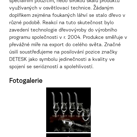
speciálním použitím, nebo širokou škálu produktů
využívaných v osvětlovací technice. Žádaným
doplňkem zejména foukaných láhví se stalo dřevo v
různé podobě. Reakcí na tuto skutečnost bylo
zavedení technologie dřevovýroby do výrobního
programu společnosti v r. 2004. Produkce směřuje v
převážné míře na export do celého světa. Značné
úsilí soustřeďujeme na posilování pozice značky
DETESK jako symbolu jedinečnosti a kvality ve
spojení se seriózností a spolehlivostí.
Fotogalerie