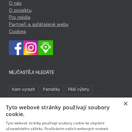
O nás
O projektu
Pro média
Partneři a spřátelené weby
Cookies
NEJČASTĚJI HLEDÁTE
Kam vyrazit
Památky
Pěší výlety
Rozhledny a vyhlídky
TOP 5
Turistické cíle
×
Tyto webové stránky používají soubory
Sklo a bižuterie
Jablonecká přehrada
Rozhledny
cookie.
Bavte se v Jablonci
Tyto webové stránky používají soubory cookie ke zlepšení
uživatelského zážitku. Používáním našich webových stránek