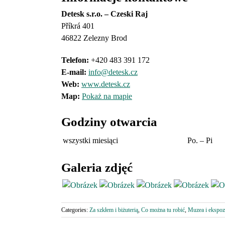
Detesk s.r.o. – Czeski Raj
Příkrá 401
46822 Zelezny Brod
Telefon:
+420 483 391 172
E-mail:
info@detesk.cz
Web:
www.detesk.cz
Map:
Pokaż na mapie
Godziny otwarcia
wszystki miesiąci
Po. – Pi
Galeria zdjęć
Categories:
Za szkłem i biżuterią
,
Co można tu robić
,
Muzea i ekspoz