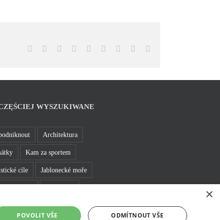
Facebook
X
Reddit
LinkedIn
WhatsApp
Tumblr
Pinterest
Vk
Email
CZĘŚCIEJ WYSZUKIWANE
podniknout
Architektura
átky
Kam za sportem
stické cíle
Jablonecké moře
 a bižuterie
Bez bariér
×
e se v Jablonci
Rozhledny
POVOLIT VŠE
ODMÍTNOUT VŠE