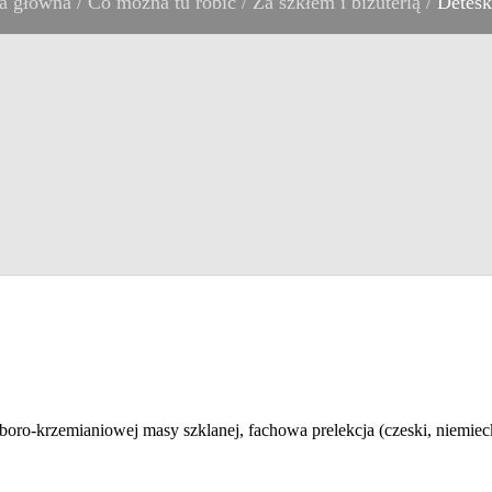
a główna
/
Co można tu robić
/
Za szkłem i biżuterią
/
Detesk 
ro-krzemianiowej masy szklanej, fachowa prelekcja (czeski, niemiecki