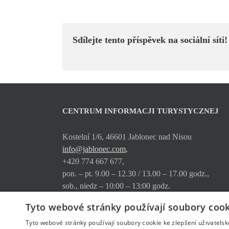
Sdílejte tento příspěvek na sociální síti!
CENTRUM INFORMACJI TURYSTYCZNEJ
Kostelní 1/6, 46601 Jablonec nad Nisou
info@jablonec.com
,
+420 774 667 677,
pon. – pt. 9.00 – 12.30 / 13.00 – 17.00 godz.,
sob., niedz – 10:00 – 13:00 godz.
Tyto webové stránky používají soubory cook
Gdzie nas znajdziecie
Oferta usług
Tyto webové stránky používají soubory cookie ke zlepšení uživatels