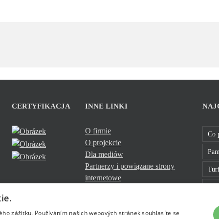
CERTYFIKACJA
INNE LINKI
NAJ
O firmie
Co 
O projekcie
Pam
Dla mediów
Partnerzy i powiązane strony
Turi
internetowe
Sklo
Cookies
ie.
Bavt
kého zážitku. Používáním našich webových stránek souhlasíte se