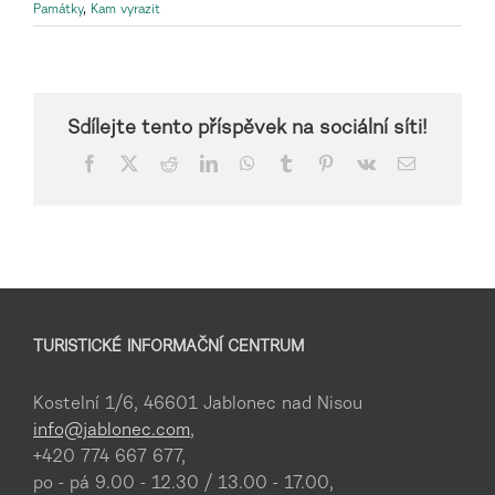
Památky
,
Kam vyrazit
Sdílejte tento příspěvek na sociální síti!
Facebook
X
Reddit
LinkedIn
WhatsApp
Tumblr
Pinterest
Vk
E-
mail
TURISTICKÉ INFORMAČNÍ CENTRUM
Kostelní 1/6, 46601 Jablonec nad Nisou
info@jablonec.com
,
+420 774 667 677,
po - pá 9.00 - 12.30 / 13.00 - 17.00,