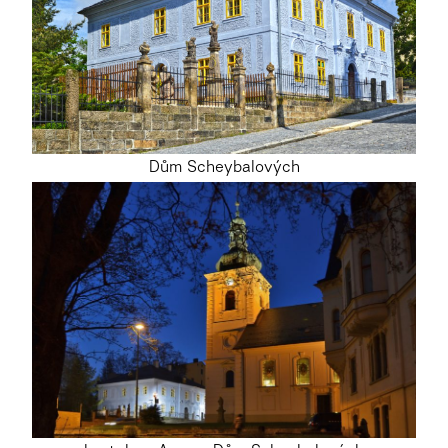
Dům Scheybalových