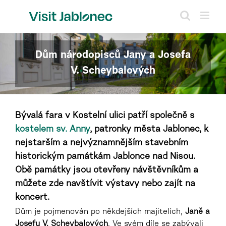
Přeskočit
na
obsah
Dům národopisců Jany a Josefa
V. Scheybalových
Bývalá fara v Kostelní ulici patří společně s
kostelem sv. Anny
, patronky města Jablonec, k
nejstarším a nejvýznamnějším stavebním
historickým památkám Jablonce nad Nisou.
Obě památky jsou otevřeny návštěvníkům a
můžete zde navštívit výstavy nebo zajít na
koncert.
Dům je pojmenován po
někdejších majitelích,
Janě a
Josefu V. Scheybalových
. Ve svém díle se zabývali