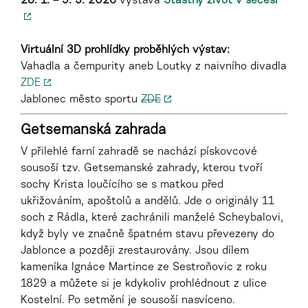
28. 1. – 9. 5. 2026
výstava
Šťastný život v secesi
–––
Virtuální 3D prohlídky proběhlých výstav:
Vahadla a čempurity aneb Loutky z naivního divadla
ZDE
Jablonec město sportu
ZDE
Getsemanská zahrada
V přilehlé farní zahradě se nachází pískovcové
sousoší tzv. Getsemanské zahrady, kterou tvoří
sochy Krista loučícího se s matkou před
ukřižováním, apoštolů a andělů. Jde o originály 11
soch z Rádla, které zachránili manželé Scheybalovi,
když byly ve značně špatném stavu převezeny do
Jablonce a později zrestaurovány. Jsou dílem
kameníka Ignáce Martince ze Sestroňovic z roku
1829 a můžete si je kdykoliv prohlédnout z ulice
Kostelní. Po setmění je sousoší nasvíceno.