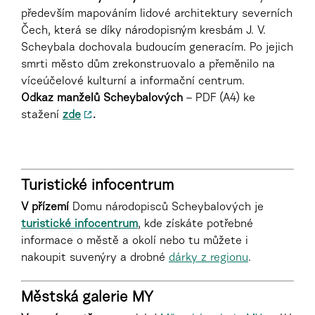
především mapováním lidové architektury severních
Čech, která se díky národopisným kresbám J. V.
Scheybala dochovala budoucím generacím.
Po jejich
smrti město dům zrekonstruovalo a
přeměnilo na
víceúčelové kulturní a informační centrum.
Odkaz manželů Scheybalových
–
PDF (A4) ke
stažen
í
zde
.
.
Turistické infocentrum
V přízemí
Domu národopisců Scheybalových je
turistické infocentrum
, kde získáte potřebné
informace o městě a okolí nebo tu můžete i
nakoupit suvenýry a drobné
dárky z regionu
.
Městská galerie MY