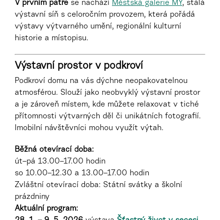
V prvním patře
se nachází
Městská galerie MY
, stálá
výstavní síň s celoročním provozem, která pořádá
výstavy výtvarného umění, regionální kulturní
historie a místopisu.
Výstavní prostor v podkroví
Podkroví domu na vás dýchne neopakovatelnou
atmosférou. Slouží jako neobvyklý výstavní prostor
a je zároveň místem, kde můžete relaxovat v tiché
přítomnosti výtvarných děl či unikátních fotografií.
Imobilní návštěvníci mohou využít výtah.
Běžná otevírací doba:
út–pá 13.00–17.00 hodin
so 10.00–12.30 a 13.00–17.00 hodin
Zvláštní otevírací doba: Státní svátky a školní
prázdniny
Aktuální program: