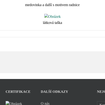
medovinka a další s motivem radnice
látková taška
CERTIFIKACE
DALŠÍ ODKAZY
NEJ
O nás