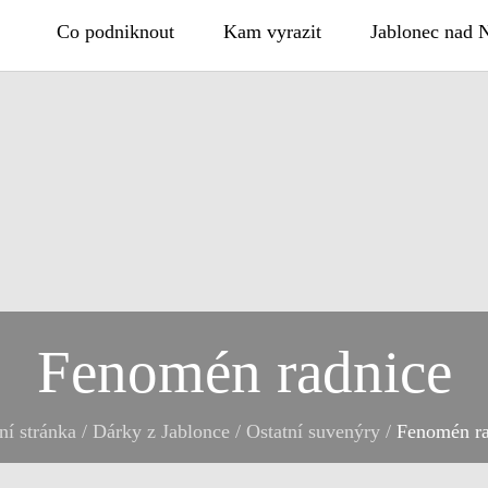
Co podniknout
Kam vyrazit
Jablonec nad 
Fenomén radnice
í stránka
/
Dárky z Jablonce
/
Ostatní suvenýry
/
Fenomén ra