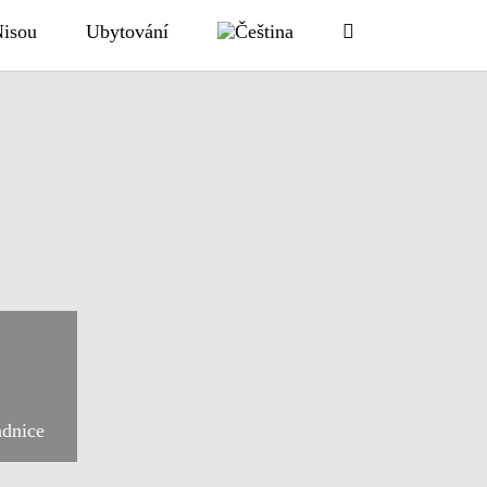
Nisou
Ubytování
dnice