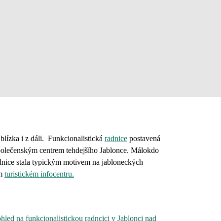
blízka i z dáli. Funkcionalistická
radnice
postavená
-společenským centrem tehdejšího Jablonce. Málokdo
adnice stala typickým motivem na jabloneckých
ém
turistickém infocentru.