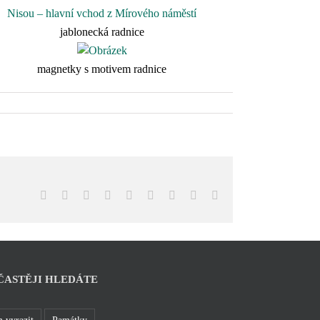
jablonecká radnice
magnetky s motivem radnice
Facebook
X
Reddit
LinkedIn
WhatsApp
Tumblr
Pinterest
Vk
E-
mail
ČASTĚJI HLEDÁTE