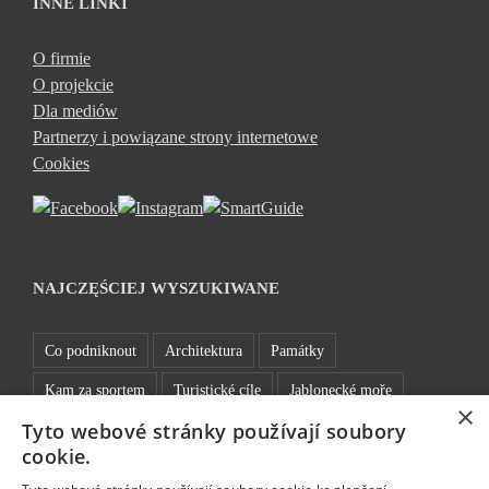
INNE LINKI
O firmie
O projekcie
Dla mediów
Partnerzy i powiązane strony internetowe
Cookies
NAJCZĘŚCIEJ WYSZUKIWANE
Co podniknout
Architektura
Památky
Kam za sportem
Turistické cíle
Jablonecké moře
×
Tyto webové stránky používají soubory
Sklo a bižuterie
Bez bariér
Bavte se v Jablonci
cookie.
Rozhledny