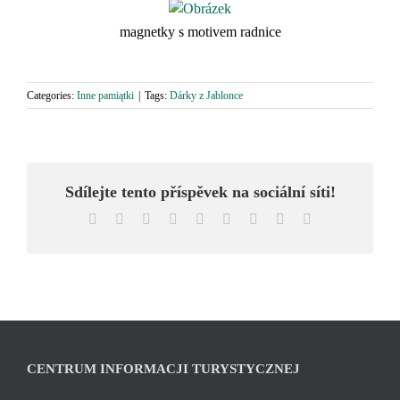
magnetky s motivem radnice
Categories:
Inne pamiątki
|
Tags:
Dárky z Jablonce
Sdílejte tento příspěvek na sociální síti!
Facebook
X
Reddit
LinkedIn
WhatsApp
Tumblr
Pinterest
Vk
Email
CENTRUM INFORMACJI TURYSTYCZNEJ