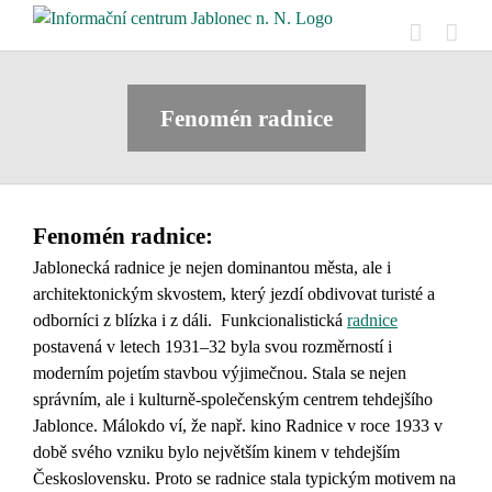
Skip
to
content
Fenomén radnice
Fenomén radnice:
Jablonecká radnice je nejen dominantou města, ale i
architektonickým skvostem, který jezdí obdivovat turisté a
odborníci z blízka i z dáli. Funkcionalistická
radnice
postavená v letech 1931–32 byla svou rozměrností i
moderním pojetím stavbou výjimečnou. Stala se nejen
správním, ale i kulturně-společenským centrem tehdejšího
Jablonce. Málokdo ví, že např. kino Radnice v roce 1933 v
době svého vzniku bylo největším kinem v tehdejším
Československu. Proto se radnice stala typickým motivem na