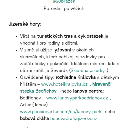
Putování po věžích
Jizerské hory:
Většina
turistických tras a cyklostezek
je
vhodná i pro rodiny s dětmi.
V zimě si užijte
lyžování
v okolních
skiareálech, které nabízejí sjezdovky pro
začátečníky i pokročilé. Ideálním místem, kde s
dětmi začít je Severák (
Skiaréna Jizerky
).
Osvědčené tipy:
rozhledna Královka
s dětským
hřištěm –
www.hotelkralovka.cz
,
Mravenčí
stezka Bedřichov
-nebo
lanová centra:
Bedřichov –
www.lanovyparkbedrichov.cz
,
Artur (Janov) –
www.pensionartur.com/cs/lanovy-park
nebo
bobová dráha
bobovadrahajizerky.cz