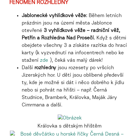
FENOMÉN ROZHLEDNY
Jablonecké vyhlídkové věže:
Během letních
prázdnin jsou na území města Jablonce
otevřené
3 vyhlídkové věže – radniční věž,
Petřín a Rozhledna Nad Prosečí.
Když s dětmi
obejdete všechny 3 a získáte razítka do hrací
karty (k vyzvednutí na infocentrech nebo ke
stažení
zde
), čeká vás malý dárek!
Další
rozhledny
jsou rozesety po vršcích
Jizerských hor. U dětí jsou oblíbené předevší
ty, kde je možné si dát i něco dobrého k jídlu
nebo si pohrát na hřišti – např. Černá
Studnice, Bramberk, Královka, Maják Járy
Cimrmana a další.
Královka s dětským hřištěm