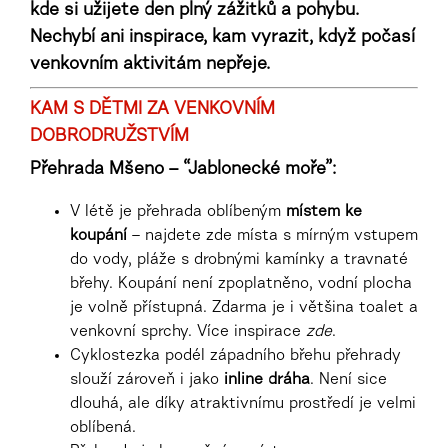
kde si užijete den plný zážitků a pohybu.
Nechybí ani inspirace, kam vyrazit, když počasí
venkovním aktivitám nepřeje.
KAM S DĚTMI ZA VENKOVNÍM
DOBRODRUŽSTVÍM
Přehrada Mšeno – “Jablonecké moře”:
V létě je přehrada oblíbeným
místem ke
koupání
– najdete zde místa s mírným vstupem
do vody, pláže s drobnými kamínky a travnaté
břehy. Koupání není zpoplatněno, vodní plocha
je volně přístupná. Zdarma je i většina toalet a
venkovní sprchy. Více inspirace
zde
.
Cyklostezka podél západního břehu přehrady
slouží zároveň i jako
inline dráha
. Není sice
dlouhá, ale díky atraktivnímu prostředí je velmi
oblíbená.