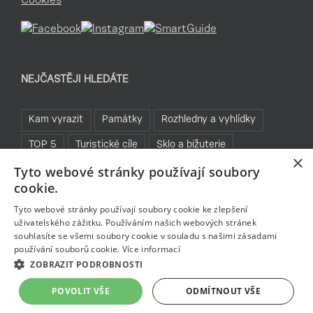
Cookies
NEJČASTĚJI HLEDÁTE
Kam vyrazit
Památky
Rozhledny a vyhlídky
TOP 5
Turistické cíle
Sklo a bižuterie
×
Tyto webové stránky používají soubory
Jablonecká přehrada
Běžky
Rozhledny
cookie.
Bavte se v Jablonci
Tyto webové stránky používají soubory cookie ke zlepšení
uživatelského zážitku. Používáním našich webových stránek
souhlasíte se všemi soubory cookie v souladu s našimi zásadami
používání souborů cookie.
Více informací
ZOBRAZIT PODROBNOSTI
POVOLIT VŠE
ODMÍTNOUT VŠE
© Copyright
jablonec.com
2026
- created by
www.ngstranky.cz