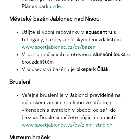
Plánek parku
zde.
Městský bazén Jablonec nad Nisou:
Užijte si vodní radovánky v
aquacentru
s
tobogány, bazény a dětským brouzdalištěm.
www.sportjablonec.cz/cs/bazen
V letních měsících je otevřena
sluneční louka
s
brouzdalištěm
V sousedství bazénu je
bikepark Čilák.
Bruslení
Veřejné bruslení je v Jablonci pravidelně na
městském zimním stadionu ve středu, o
víkendech a svátcích v období od září do
března. Brusle si můžete půjčit i na místě.
www.sportjablonec.cz/cs/zimni-stadion
Muzeum hraček