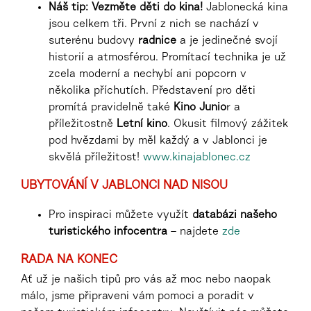
Náš tip: Vezměte děti do kina!
Jablonecká kina
jsou celkem tři. První z nich se nachází v
suterénu budovy
radnice
a je jedinečné svojí
historií a atmosférou. Promítací technika je už
zcela moderní a nechybí ani popcorn v
několika příchutích. Představení pro děti
promítá pravidelně také
Kino Junio
r a
příležitostně
Letní kino
. Okusit filmový zážitek
pod hvězdami by měl každý a v Jablonci je
skvělá příležitost!
www.kinajablone
c.cz
UBYTOVÁNÍ V JABLONCI NAD NISOU
Pro inspiraci můžete využít
databázi našeho
turistického infocentra
– najdete
zde
RADA NA KONEC
Ať už je našich tipů pro vás až moc nebo naopak
málo, jsme připraveni vám pomoci a poradit v