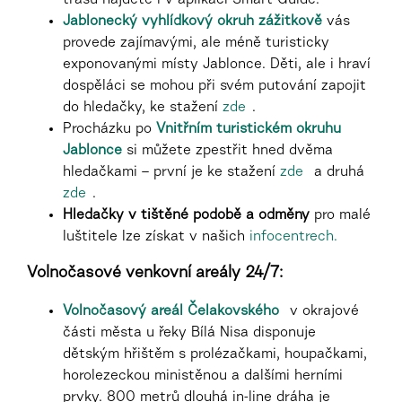
trasu najdete i v aplikaci Smart Guide.
Jablonecký vyhlídkový okruh zážitkově
vás
provede zajímavými, ale méně turisticky
exponovanými místy Jablonce. Děti, ale i hraví
dospěláci se mohou při svém putování zapojit
do hledačky, ke stažení
zde
.
Procházku po
Vnitřním turistickém okruhu
Jablonce
si můžete zpestřit hned dvěma
hledačkami – první je ke stažení
zde
a druhá
zde
.
Hledačky v tištěné podobě a odměny
pro malé
luštitele lze získat v našich
infocentrech.
Volnočasové venkovní areály 24/7:
Volnočasový areál Čelakovského
v okrajové
části města u řeky Bílá Nisa
d
isponuje
dětským hřištěm s prolézačkami, houpačkami,
horolezeckou ministěnou a dalšími herními
prvky.
800 metrů dlouhá in-line dráha je