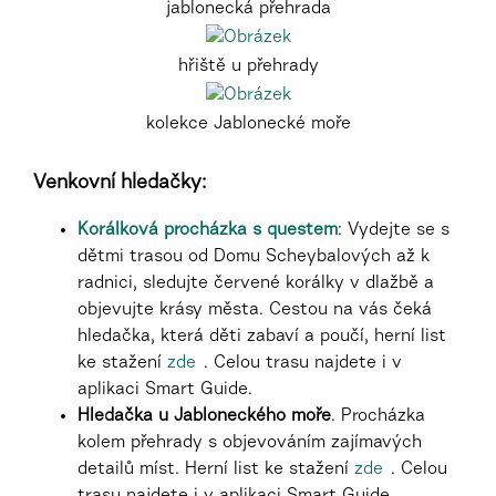
jablonecká přehrada
hřiště u přehrady
kolekce Jablonecké moře
Venkovní hledačky:
Korálková procházka s questem
: Vydejte se s
dětmi trasou od Domu Scheybalových až k
radnici, sledujte červené korálky v dlažbě a
objevujte krásy města. Cestou na vás čeká
hledačka, která děti zabaví a poučí
, herní list
ke stažení
zde
. C
elou trasu najdete i v
aplikaci Smart Guide.
Hledačka u Jabloneckého moře
. Procházka
kolem přehrady s objevováním zajímavých
detailů míst
. Herní list ke stažení
zde
.
Celou