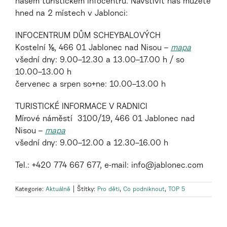
našem turistickém infocentru. Navštívit nás můžete
hned na 2 místech v Jablonci:
INFOCENTRUM DŮM SCHEYBALOVÝCH
Kostelní ⅙,
466 01 Jablonec nad Nisou –
mapa
všední dny: 9.00–12.30 a 13.00–17.00 h /
so
10.00–13.00 h
červenec a srpen so+ne: 10.00–13.00 h
TURISTICKÉ INFORMACE V RADNICI
Mírové náměstí 3100/19,
466 01 Jablonec nad
Nisou –
mapa
všední dny: 9.00–12.00 a 12.30–16.00 h
Tel.: +420 774 667 677,
e-mail: info@jablonec.com
Kategorie:
Aktuálně
|
Štítky:
Pro děti
,
Co podniknout
,
TOP 5