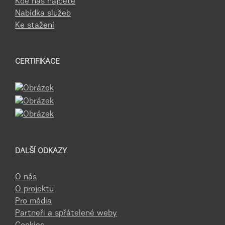
Kde nás najdete
Nabídka služeb
Ke stažení
CERTIFIKACE
DALŠÍ ODKAZY
O nás
O projektu
Pro média
Partneři a spřátelené weby