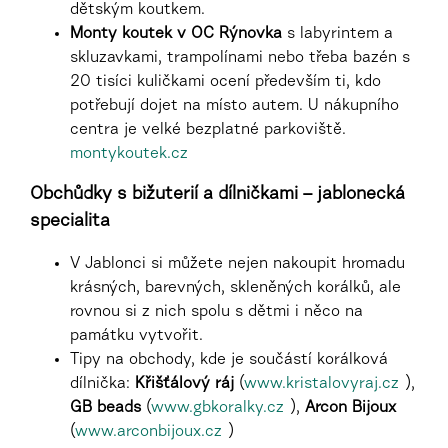
dětským koutkem.
Monty koutek v OC Rýnovka
s labyrintem a
skluzavkami, trampolínami nebo třeba bazén s
20 tisíci kuličkami ocení především ti, kdo
potřebují dojet na místo autem. U nákupního
centra je velké bezplatné parkoviště.
montykoutek.cz
Obchůdky s bižuterií a dílničkam
i – jablonecká
specialita
V Jablonci si můžete nejen nakoupit hromadu
krásných, barevných, skleněných korálků, ale
rovnou si z nich spolu s dětmi i něco na
památku vytvořit.
Tipy na obchody, kde je součástí korálková
dílnička:
Křišťálový ráj
(
www.kristalovyraj.cz
),
GB beads
(
www.gbkoralky.cz
),
Arcon Bijoux
(
www.arconbijoux.cz
)