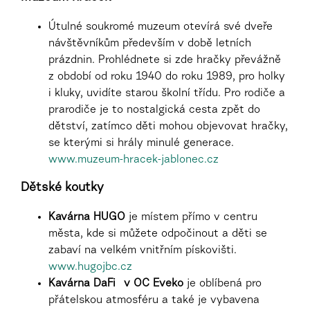
Útulné soukromé muzeum otevírá své dveře
návštěvníkům především v době letních
prázdnin. Prohlédnete si zde hračky převážně
z období od roku 1940 do roku 1989, pro holky
i kluky, uvidíte starou školní třídu. Pro rodiče a
prarodiče je to nostalgická cesta zpět do
dětství, zatímco děti mohou objevovat hračky,
se kterými si hrály minulé generace.
www.muzeum-hracek-jablonec.cz
Dětské koutky
Kavárna HUGO
je místem přímo v centru
města, kde si můžete odpočinout a děti se
zabaví na velkém vnitřním pískovišti.
www.hugojbc.cz
Kavárna DaFi
v OC Eveko
je oblíbená pro
přátelskou atmosféru a také je vybavena