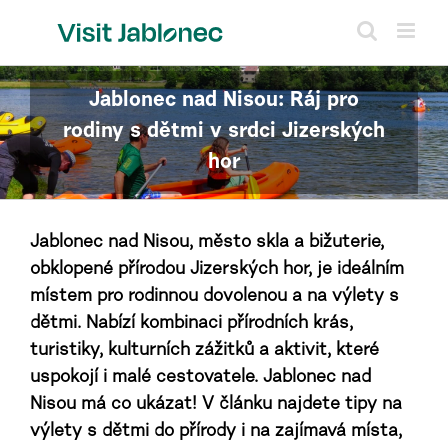
Přeskočit
na
obsah
Jablonec nad Nisou: Ráj pro
rodiny s dětmi v srdci Jizerských
hor
Jablonec nad Nisou, město skla a bižuterie,
obklopené přírodou Jizerských hor, je ideálním
místem pro rodinnou dovolenou a na výlety s
dětmi. Nabízí kombinaci přírodních krás,
turistiky, kulturních zážitků a aktivit, které
uspokojí i malé cestovatele. Jablonec nad
Nisou má co ukázat!
V článku najdete tipy na
výlety s dětmi do přírody i na zajímavá místa,