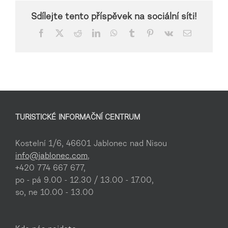
Sdílejte tento příspěvek na sociální síti!
Facebook
X
Reddit
LinkedIn
WhatsApp
Tumblr
Pinterest
Vk
E-
mail
TURISTICKÉ INFORMAČNÍ CENTRUM
Kostelní 1/6, 46601 Jablonec nad Nisou
info@jablonec.com
,
+420 774 667 677,
po - pá 9.00 - 12.30 / 13.00 - 17.00,
so, ne 10.00 - 13.00