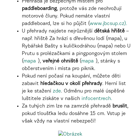
Přehrada je bezpečným místem pro
paddleboarding
, protože vás zde neohrožují
motorové čluny. Pokud nemáte vlastní
paddleboard, lze si ho půjčit (
www.jbcsup.cz).
U přehrady najdete nejrůznější
dětská hřiště
–
např. hřiště Za hrází s dřevěnou lodí (mapa)
, u
Rybářské Bašty s kuličkodráhou (mapa)
nebo U
Prutu s prolézačkami a pingpongovým stolem
(
mapa
),
veřejné
ohniště
(
mapa
), stánky s
občerstvením i místa pro piknik.
Pokud není počasí na koupání, můžete děti
zabavit
hledačkou v okolí přehrady
. Herní list
je ke stažení
zde
.
Odměnu pro malé úspěšné
luštitele získáte v našich
infocentrech.
Za tuhých zim lze na zamrzlé přehradě
bruslit
,
pokud tloušťka ledu dosáhne 15 cm. Vstup je
však vždy na vlastní nebezpečí!