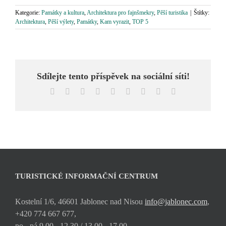
Kategorie:
Památky a kultura
,
Architektura pro fajnšmekry
,
Pěší turistika
|
Štítky:
Architektura
,
Pěší výlety
,
Památky
,
Kam vyrazit
,
TOP 5
Sdílejte tento příspěvek na sociální síti!
Facebook
X
Reddit
LinkedIn
WhatsApp
Tumblr
Pinterest
Vk
E-
mail
TURISTICKÉ INFORMAČNÍ CENTRUM
Kostelní 1/6, 46601 Jablonec nad Nisou
info@jablonec.com
,
+420 774 667 677,
po - pá 9.00 - 12.30 / 13.00 - 17.00,