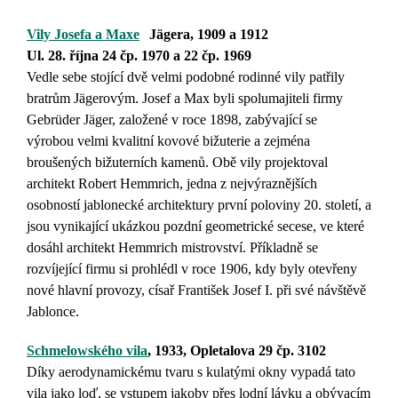
Vily
Josefa a Maxe
Jägera,
1909 a
1912
Ul. 28. října 24 čp. 1970 a 22 čp. 1969
Vedle sebe stojící dvě velmi podobné rodinné vily patřily
bratrům Jägerovým. Josef a Max byli spolumajiteli firmy
Gebrüder Jäger, založené v roce 1898, zabývající se
výrobou velmi kvalitní kovové bižuterie a zejména
broušených bižuterních kamenů. Obě vily projektoval
architekt Robert Hemmrich, jedna z nejvýraznějších
osobností jablonecké architektury první poloviny 20. století, a
jsou vynikající ukázkou pozdní geometrické secese, ve které
dosáhl architekt Hemmrich mistrovství. Příkladně se
rozvíjející firmu si prohlédl v roce 1906, kdy byly otevřeny
nové hlavní provozy, císař František Josef I. při své návštěvě
Jablonce.
Schmelowského vila
, 1933, Opletalova 29 čp. 3102
Díky aerodynamickému tvaru s kulatými okny vypadá tato
vila jako loď, se vstupem jakoby přes lodní lávku a obývacím