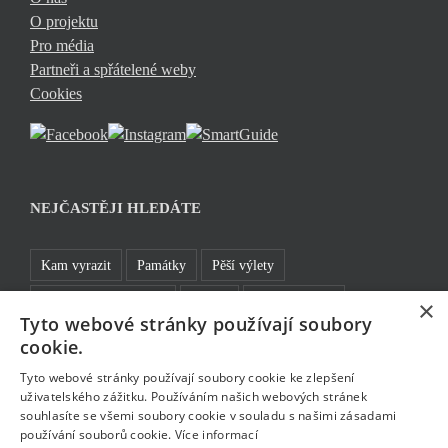
O projektu
Pro média
Partneři a spřátelené weby
Cookies
NEJČASTĚJI HLEDÁTE
Kam vyrazit
Památky
Pěší výlety
Rozhledny a vyhlídky
TOP 5
Turistické cíle
×
Tyto webové stránky používají soubory
Sklo a bižuterie
Jablonecká přehrada
Rozhledny
cookie.
Bavte se v Jablonci
Tyto webové stránky používají soubory cookie ke zlepšení
uživatelského zážitku. Používáním našich webových stránek
souhlasíte se všemi soubory cookie v souladu s našimi zásadami
používání souborů cookie.
Více informací