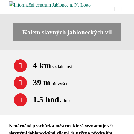
Přeskočit
na
obsah
Kolem slavných jabloneckých vil
4 km
vzdálenost
39 m
převýšení
1.5 hod.
doba
Nenáročná procházka městem, která seznamuje s 9
slavnými jabloneckými vilami, je určena především