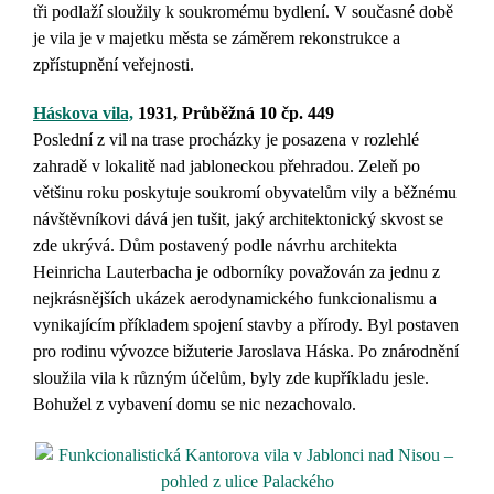
tři podlaží sloužily k soukromému bydlení. V současné době
je vila je v majetku města se záměrem rekonstrukce a
zpřístupnění veřejnosti.
Háskova vila,
1931, P
růběžná 10 čp. 449
Poslední z vil na trase procházky je posazena v rozlehlé
zahradě v lokalitě nad jabloneckou přehradou. Zeleň po
většinu roku poskytuje soukromí obyvatelům vily a běžnému
návštěvníkovi dává jen tušit, jaký architektonický skvost se
zde ukrývá. Dům postavený podle návrhu architekta
Heinricha Lauterbacha
je odborníky považován za jednu z
nejkrásnějších ukázek aerodynamického funkcionalismu a
vynikajícím příkladem spojení stavby a přírody. Byl postaven
pro rodinu vývozce bižuterie Jaroslava Háska. Po znárodnění
sloužila vila k různým účelům, byly zde kupříkladu jesle.
Bohužel z vybavení domu se nic nezachovalo.