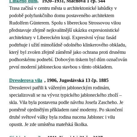
Linkeho dům,
1920–1931, Máchova 1 čp. 544
Trasa začíná v centru města u architektonické lahůdky v
podobě polyfunkčního domu postaveného architektem
Rudolfem Günterem.
Spolu s libereckou
Strossovou vilou
představuje zřejmě nejkvalitnější ukázku expresionistické
architektury v Libereckém kraji. Expresivní výraz fasád
podtrhuje i užití mimořádně odolného klinkerového obkladu,
který byl zvolen zřejmě záměrně jako ochrana proti drsnému
podhorskému podnebí. Dobovým tiskem byl dům označován
první moderní jabloneckou stavbou s tímto obkladem.
Dresslerova vila
, 1906, Jugoslávská 13 čp. 1885
Dresslerovi patřili k váženým jabloneckým rodinám,
specializovali se na vývoz typického jabloneckého zboží –
skla. Vila byla postavena podle návrhu
Josefa Zascheho
. Je
poměrně ojedinělým příkladem rané moderny. Po skončení
druhé světové války byla rodina nucena Jablonec i vilu
opustit. Je zde umístěna mateřská školka.