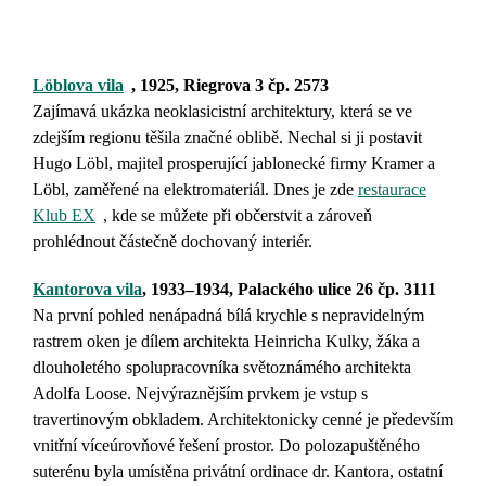
Löblova vila
, 1925,
Riegrova 3 čp. 2573
Zajímavá ukázka neoklasicistní architektury, která se ve
zdejším regionu těšila značné oblibě. Nechal si ji postavit
Hugo Löbl, majitel prosperující jablonecké firmy Kramer a
Löbl, zaměřené na elektromateriál. Dnes je zde
restaurace
Klub EX
, kde se můžete při občerstvit a zároveň
prohlédnout částečně dochovaný interiér.
Kantorova vila
,
1933–1934,
Palackého ulice 26 čp. 3111
Na první pohled nenápadná bílá krychle s nepravidelným
rastrem oken je dílem architekta Heinricha Kulky, žáka a
dlouholetého spolupracovníka světoznámého architekta
Adolfa Loose. Nejvýraznějším prvkem je vstup s
travertinovým obkladem. Architektonicky cenné je především
vnitřní víceúrovňové řešení prostor. Do polozapuštěného
suterénu byla umístěna privátní ordinace dr. Kantora, ostatní