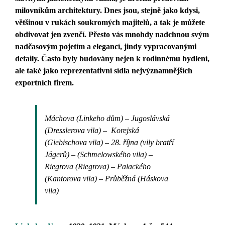
milovníkům architektury. Dnes jsou, stejně jako kdysi,
většinou v rukách soukromých majitelů, a tak je můžete
obdivovat jen zvenčí. Přesto vás mnohdy nadchnou svým
nadčasovým pojetím a elegancí, jindy vypracovanými
detaily. Často byly budovány nejen k rodinnému bydlení,
ale také jako reprezentativní sídla nejvýznamnějších
exportních firem.
Máchova (Linkeho dům) – Jugoslávská
(Dresslerova vila) – Korejská
(Giebischova vila) – 28. října (vily bratří
Jägerů) – (Schmelowského vila) –
Riegrova (Riegrova) – Palackého
(Kantorova vila) – Průběžná (Háskova
vila)