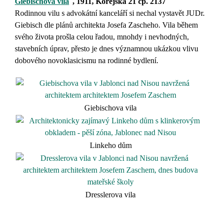
Giebischova vila
, 1911,
Korejská 21 čp. 2137
Rodinnou vilu s advokátní kanceláří si nechal vystavět JUDr.
Giebisch dle plánů architekta
Josefa Zascheho
. Vila během
svého života prošla celou řadou, mnohdy i nevhodných,
stavebních úprav, přesto je dnes významnou ukázkou vlivu
dobového novoklasicismu na rodinné bydlení.
Giebischova vila
Linkeho dům
Dresslerova vila